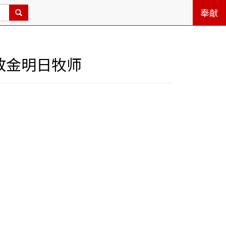
奉献
放金明日牧师