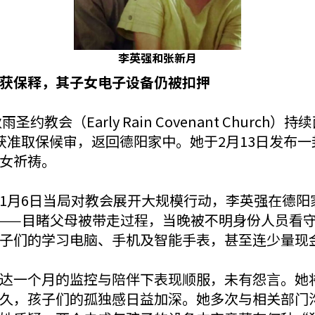
李英强和张新月
获保释，其子女电子设备仍被扣押
圣约教会（Early Rain Covenant Chur
获准取保候审，返回德阳家中。她于2月13日发布
女祈祷。
1月6日当局对教会展开大规模行动，李英强在德阳
男孩——目睹父母被带走过程，当晚被不明身份人员看
子们的学习电脑、手机及智能手表，甚至连少量现
达一个月的监控与陪伴下表现顺服，未有怨言。她
久，孩子们的孤独感日益加深。她多次与相关部门