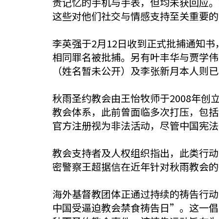
贵记忆的手机与手表，但均未获回应。
这些对他们社交与情感支持至关重要的
李英强于2月12日收到正式批捕通知
相同罪名被批捕。另有叶丰华与贾学伟
（姓名暂未公开）及李张新月本人则已
秋雨圣约教会由王怡牧师于2008年创
教会体系，此前曾面临多次打压，包括
官方注册视为非法活动，尽管中国宪法
教会支持者及人权组织指出，此类行动
密警察王超据信在近年针对秋雨教会的
海外基督教团体正通过持续的祷告行动
中国受逼迫教会禁食祷告日”。这一倡议