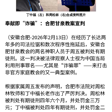
丁中福（左）和周松林（右)合成资料照片
奉献即“诈骗”：合肥甘泉教案宣判
（安徽合肥-2026年2月13日）在经历了长达两
年多的司法拉锯和数次程序性拖延后，安徽合
肥甘泉教会的两名神职人员于周五被判处有期
徒刑。这一判决被法律观察人士视为中国当局
利用刑事罪名——尤其是“诈骗罪”——来打击
非官方家庭教会的又一典型案例。
根据家属周五发布的声明，合肥市法院对周松
林牧师和丁中福长老作出了严厉判决。周松林
被判处有期徒刑四年六个月，并处罚金三万
元；丁中福被判处四年有期徒刑，并处罚金二