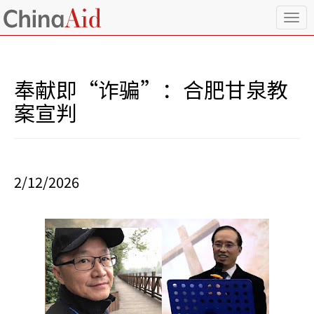
T
o
g
g
l
奉献即“诈骗”：合肥甘泉教
e
n
案宣判
a
v
i
g
a
2/12/2026
t
i
o
n