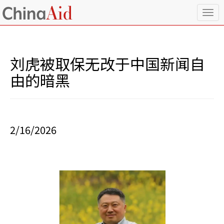
T
o
g
g
l
刘虎被取保无改于中国新闻自
e
n
由的暗黑
a
v
i
g
a
2/16/2026
t
i
o
n