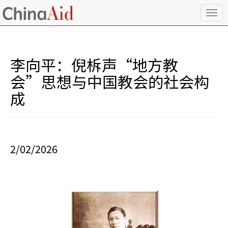
T
o
g
g
l
李向平：倪柝声“地方教
e
n
会”思想与中国教会的社会构
a
成
v
i
g
a
t
i
2/02/2026
o
n