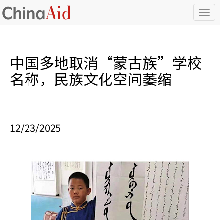
T
o
g
g
l
中国多地取消“蒙古族”学校
e
n
名称，民族文化空间萎缩
a
v
i
g
a
12/23/2025
t
i
o
n