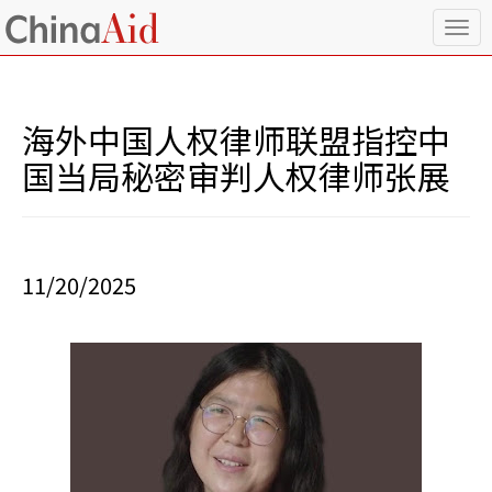
T
o
g
g
l
海外中国人权律师联盟指控中
e
n
国当局秘密审判人权律师张展
a
v
i
g
a
11/20/2025
t
i
o
n