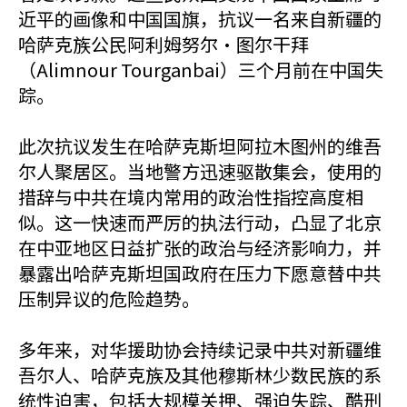
近平的画像和中国国旗，抗议一名来自新疆的
哈萨克族公民阿利姆努尔·图尔干拜
（Alimnour Tourganbai）三个月前在中国失
踪。
此次抗议发生在哈萨克斯坦阿拉木图州的维吾
尔人聚居区。当地警方迅速驱散集会，使用的
措辞与中共在境内常用的政治性指控高度相
似。这一快速而严厉的执法行动，凸显了北京
在中亚地区日益扩张的政治与经济影响力，并
暴露出哈萨克斯坦国政府在压力下愿意替中共
压制异议的危险趋势。
多年来，对华援助协会持续记录中共对新疆维
吾尔人、哈萨克族及其他穆斯林少数民族的系
统性迫害，包括大规模关押、强迫失踪、酷刑