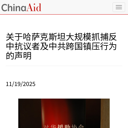
T
o
g
g
l
关于哈萨克斯坦大规模抓捕反
e
n
中抗议者及中共跨国镇压行为
a
的声明
v
i
g
a
t
i
11/19/2025
o
n