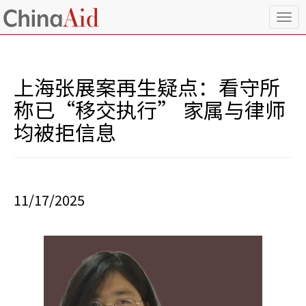
T
o
g
g
l
上海张展案再生疑点：看守所
e
n
称已“移交执行” 家属与律师
a
均被拒信息
v
i
g
a
t
i
11/17/2025
o
n