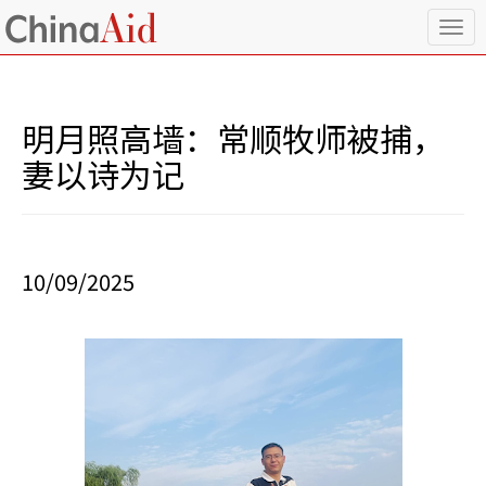
T
o
g
g
l
明月照高墙：常顺牧师被捕，
e
n
妻以诗为记
a
v
i
g
a
10/09/2025
t
i
o
n