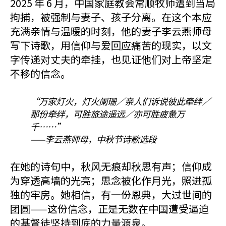
2025 年 6 月，中国家庭教会常顺牧师遭到当局
拘捕，被强制与妻子、孩子分离。在这个本应
充满亲情与温暖的时刻，他的妻子李云燕师母
写下诗歌，用信仰与爱回应痛苦的现实，以文
字传递对丈夫的牵挂，也见证他们对上帝坚定
不移的信念。
“万家灯火，灯火阑珊／亲人们诉说彼此牵绊／
那份牵绊，可胜旅途遥远／亦可胜疲惫万
千……”
——李云燕师母，中秋节诗歌选段
在她的诗句中，秋风无痕却秋思有声；信仰成
为穿透高墙的光亮；思念被化作月光，照进孤
独的牢房。她相信，有一份恩典，大过世间的
团圆——这份信念，正是无数在中国遭受逼迫
的基督徒坚持到底的力量源泉。