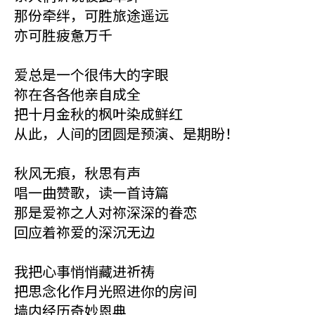
那份牵绊，可胜旅途遥远
亦可胜疲惫万千
爱总是一个很伟大的字眼
祢在各各他亲自成全
把十月金秋的枫叶染成鲜红
从此，人间的团圆是预演、是期盼！
秋风无痕，秋思有声
唱一曲赞歌，读一首诗篇
那是爱祢之人对祢深深的眷恋
回应着祢爱的深沉无边
我把心事悄悄藏进祈祷
把思念化作月光照进你的房间
墙内经历奇妙恩典