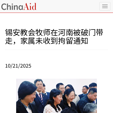
T
o
g
g
l
锡安教会牧师在河南被破门带
e
n
走，家属未收到拘留通知
a
v
i
g
a
10/21/2025
t
i
o
n