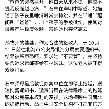
“爸爸的突然离开，他白天从来不提，他越不
提我反而越心痛，”石林在声明中写道。她描
述了孩子夜里睡觉时常会惊跳，并在半睡半醒
间叫“爸爸”，加上孩子的手被烫伤，使其对
母亲产生极度依赖，害怕她也突然离去。
孙牧师的婆婆，作为合法的签收人，于 10 月
21 日前往北海市公安局银海分局索要通知书，
结果被高声恐吓，要求她“不要管”，并坚持
要舍近求远邮寄给石林姊妹。这位老人被吓得
双腿打颤。
石林师母最后敦促办案单位立即停止拖延，送
达拘留通知书，谴责当局在法律程序上的拖延
和对公民基本权利的漠视。这场横跨中国南北
的抓捕行动，凸显中国安全机构在打击非官方