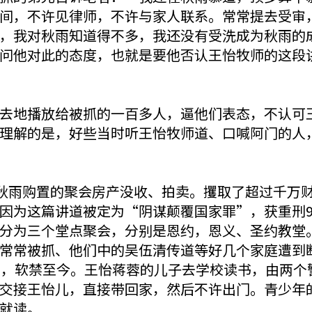
间，不许见律师，不许与家人联系。常常提去受审
，我对秋雨知道得不多，我还没有受洗成为秋雨的
问他对此的态度，也就是要他否认王怡牧师的这段
去地播放给被抓的一百多人，逼他们表态，不认可
理解的是，好些当时听王怡牧师道、口喊阿门的人
将秋雨购置的聚会房产没收、拍卖。攫取了超过千万
因为这篇讲道被定为“阴谋颠覆国家罪”，获重刑9
分为三个堂点聚会，分别是恩约，恩义、圣约教堂
常常被抓、他们中的吴伍清传道等好几个家庭遭到
门，软禁至今。王怡蒋蓉的儿子去学校读书，由两个
交接王怡儿，直接带回家，然后不许出门。青少年
就读。