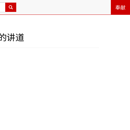
奉献
的讲道