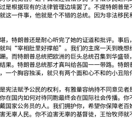
过是根据现有的法律管理边境罢了。不提特朗普是
就这一件事，他就是个不错的总统。因为非法移民
堪，特朗普还是耐心听完了她的证道和批评。事后
就叫“宰相肚里好撑船”。我们的主席一天到晚想给
跚。而特朗普总统把欧洲的巨头总统召集到华盛顿
结果。特朗普总统那才真叫给各国一一带路。特朗
，一个胸容独溪，就只有两个面和心不和的小丑陪
是宪法赋予公民的权利，有雅量容纳持不同意见者
你在国内如何对待同胞最终会在国际社会传播。你
戴国家公务员的人。我们拥护你，希望你保障老百
害无辜人民。你不迫害无辜的基督徒，王怡牧师就