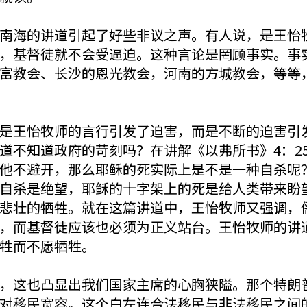
南海的讲道引起了好些非议之声。有人说，是王怡
，基督徒就不会受逼迫。这种言论是罔顾事实。事
富教会、长沙的恩光教会，河南的方城教会，等等
是王怡牧师的言行引发了迫害，而是不断的迫害引
道不知道政府的苛刻吗？在讲解《以弗所书》4：25
他不避开，那么耶稣的死实际上是不是一种自杀呢
自杀是绝望，耶稣的十字架上的死是给人类带来盼
悲壮的牺牲。就在这篇讲道中，王怡牧师又强调，
，而基督徒应该也必须为正义站台。王怡牧师的讲
牲而不愿牺牲。
，这也凸显出我们国家主席的心胸狭隘。那个特朗
对移民宽容。这个白左连合法移民与非法移民之间