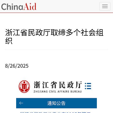
T
o
g
g
l
浙江省民政厅取缔多个社会组
e
n
织
a
v
i
g
a
8/26/2025
t
i
o
n