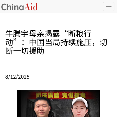
T
o
g
g
l
牛腾宇母亲揭露“断粮行
e
n
动”：中国当局持续施压，切
a
断一切援助
v
i
g
a
t
i
8/12/2025
o
n