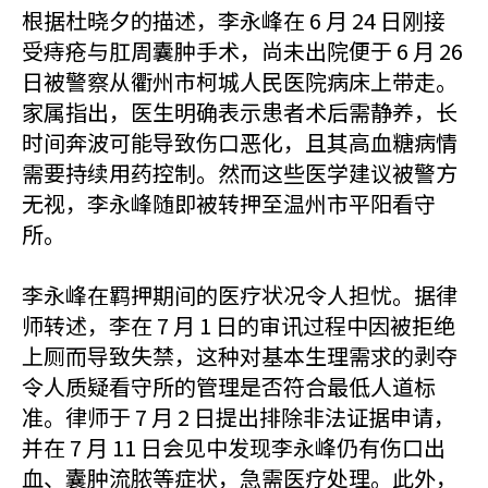
根据杜晓夕的描述，李永峰在 6 月 24 日刚接
受痔疮与肛周囊肿手术，尚未出院便于 6 月 26
日被警察从衢州市柯城人民医院病床上带走。
家属指出，医生明确表示患者术后需静养，长
时间奔波可能导致伤口恶化，且其高血糖病情
需要持续用药控制。然而这些医学建议被警方
无视，李永峰随即被转押至温州市平阳看守
所。
李永峰在羁押期间的医疗状况令人担忧。据律
师转述，李在 7 月 1 日的审讯过程中因被拒绝
上厕而导致失禁，这种对基本生理需求的剥夺
令人质疑看守所的管理是否符合最低人道标
准。律师于 7 月 2 日提出排除非法证据申请，
并在 7 月 11 日会见中发现李永峰仍有伤口出
血、囊肿流脓等症状，急需医疗处理。此外，