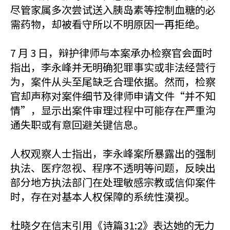
尽管家属多次尝试送入胰岛素等控制血糖的必
需药物，却被看守所以不明原因一再拒绝。
7 月 3 日，辩护律师与本案承办检察官会面时
指出，李永峰并无明确犯罪事实或非法经营行
为，案件从头至尾缺乏合理依据。然而，检察
官却声称对案件细节及律师申请文件“并不知
情”，显示出案件审理过程中可能存在严重沟
通失职或有意回避关键信息。
人权观察人士指出，李永峰案所暴露出的强制
执法、医疗忽视、程序不透明等问题，反映出
部分地方执法部门在处理敏感宗教或信仰案件
时，存在对基本人权保障的系统性漠视。
杜晓夕在信末引用《诗篇31:2》表达她的无力