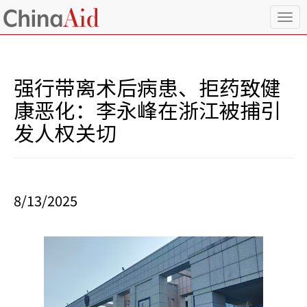
T
o
g
g
l
强行带离术后病患、拒药致健
e
n
康恶化：李永峰在浙江被捕引
a
发人权关切
v
i
g
a
t
i
8/13/2025
o
n