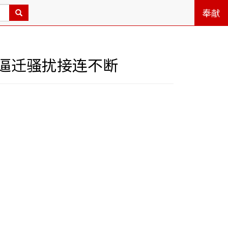
奉献
逼迁骚扰接连不断