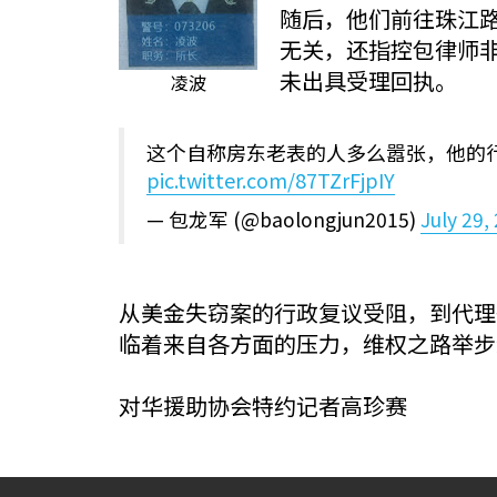
随后，他们前往珠江路
无关，还指控包律师
未出具受理回执。
凌波
这个自称房东老表的人多么嚣张，他的
pic.twitter.com/87TZrFjpIY
— 包龙军 (@baolongjun2015)
July 29,
从美金失窃案的行政复议受阻，到代理
临着来自各方面的压力，维权之路举步
对华援助协会特约记者高珍赛