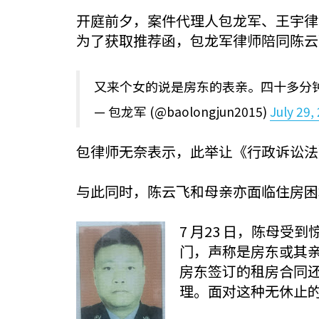
开庭前夕，案件代理人包龙军、王宇律
为了获取推荐函，包龙军律师陪同陈云
又来个女的说是房东的表亲。四十多分钟
— 包龙军 (@baolongjun2015)
July 29,
包律师无奈表示，此举让《行政诉讼法
与此同时，陈云飞和母亲亦面临住房困
7 月23 日，陈母受
门，声称是房东或其
房东签订的租房合同还
理。面对这种无休止