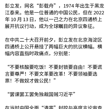
彭立发，网名“彭载舟”，1974 年出生于黑龙
江泰来。他是一位普通的中国公民，但在 2022
年 10 月 13 日，他以一己之力在北京四通桥上
展开抗议行动，成为全球瞩目的异议象征。
在中共二十大召开前夕，彭立发在北京海淀区
四通桥上公开悬挂了两幅巨大的抗议横幅。横
幅内容直指时政痛点，分别是：
“不要核酸要吃饭！不要封锁要自由！不要谎
言要尊严！不要文革要改革！不要领袖要选
票！不做奴才做公民！”
“罢课罢工罢免独裁国贼习近平”
在当时中国全面“清零”封控与高度言论审查