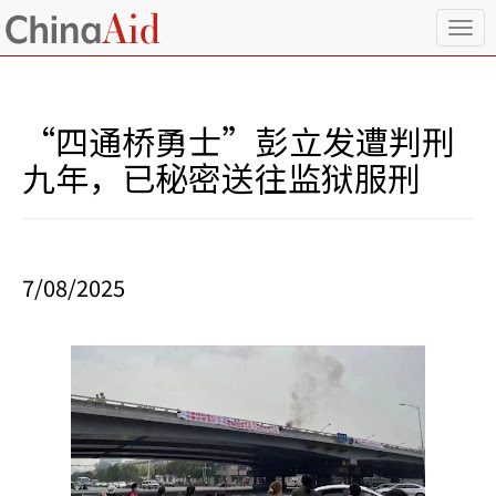
T
o
g
g
l
“四通桥勇士”彭立发遭判刑
e
n
九年，已秘密送往监狱服刑
a
v
i
g
a
7/08/2025
t
i
o
n