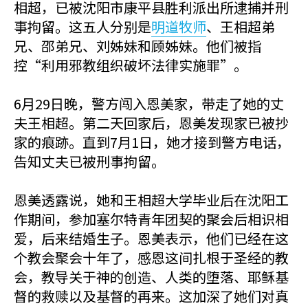
相超，已被沈阳市康平县胜利派出所逮捕并刑
事拘留。这五人分别是
明道牧师
、王相超弟
兄、邵弟兄、刘姊妹和顾姊妹。他们被指
控“利用邪教组织破坏法律实施罪”。
6月29日晚，警方闯入恩美家，带走了她的丈
夫王相超。第二天回家后，恩美发现家已被抄
家的痕跡。直到7月1日，她才接到警方电话，
告知丈夫已被刑事拘留。
恩美透露说，她和王相超大学毕业后在沈阳工
作期间，参加塞尔特青年团契的聚会后相识相
爱，后来结婚生子。恩美表示，他们已经在这
个教会聚会十年了，感恩这间扎根于圣经的教
会，教导关于神的创造、人类的堕落、耶稣基
督的救赎以及基督的再来。这加深了她们对真