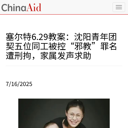
T
o
g
g
l
塞尔特6.29教案：沈阳青年团
e
n
契五位同工被控“邪教”罪名
a
遭刑拘，家属发声求助
v
i
g
a
t
i
7/16/2025
o
n