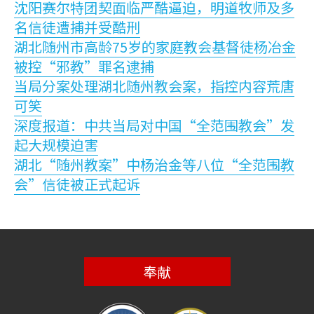
沈阳赛尔特团契面临严酷逼迫，明道牧师及多
名信徒遭捕并受酷刑
湖北随州市高龄75岁的家庭教会基督徒杨冶金
被控“邪教”罪名逮捕
当局分案处理湖北随州教会案，指控内容荒唐
可笑
深度报道：中共当局对中国“全范围教会”发
起大规模迫害
湖北“随州教案”中杨治金等八位“全范围教
会”信徒被正式起诉
奉献