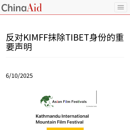
T
o
g
g
l
反对KIMFF抹除TIBET身份的重
e
n
要声明
a
v
i
g
a
6/10/2025
t
i
o
n