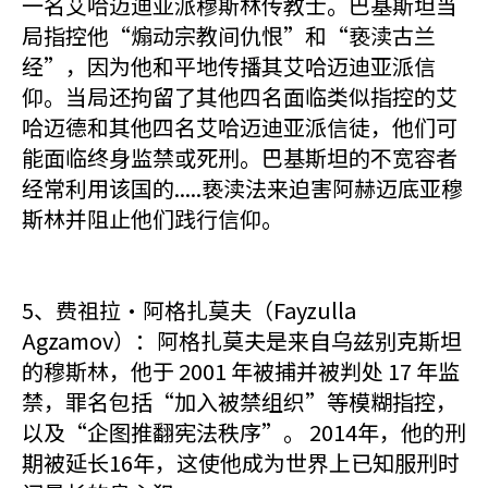
一名艾哈迈迪亚派穆斯林传教士。巴基斯坦当
局指控他“煽动宗教间仇恨”和“亵渎古兰
经”，因为他和平地传播其艾哈迈迪亚派信
仰。当局还拘留了其他四名面临类似指控的艾
哈迈德和其他四名艾哈迈迪亚派信徒，他们可
能面临终身监禁或死刑。巴基斯坦的不宽容者
经常利用该国的.....亵渎法来迫害阿赫迈底亚穆
斯林并阻止他们践行信仰。
5、费祖拉·阿格扎莫夫（Fayzulla
Agzamov）：阿格扎莫夫是来自乌兹别克斯坦
的穆斯林，他于 2001 年被捕并被判处 17 年监
禁，罪名包括“加入被禁组织”等模糊指控，
以及“企图推翻宪法秩序”。 2014年，他的刑
期被延长16年，这使他成为世界上已知服刑时