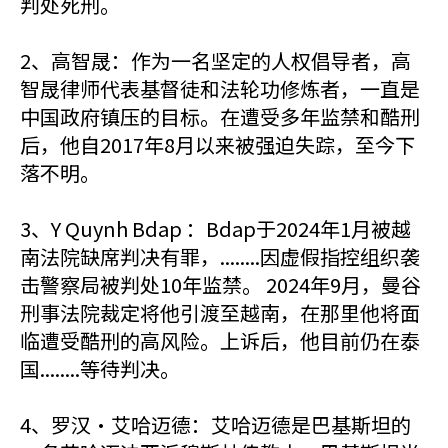
判处死刑。
2、高智晟：作为一名坚定的人权倡导者，高
智晟律师代表基督徒和法轮功修炼者，一直是
中国政府镇压的目标。在遭受多年监禁和酷刑
后，他自2017年8月以来被强迫失踪，至今下
落不明。
3、Y Quynh Bdap ：Bdap于2024年1月被越
南法院缺席判决有罪，........因虚假指控组织袭
击警察局被判处10年监禁。 2024年9月，曼谷
刑事法院裁定将他引渡至越南，在那里他将面
临遭受酷刑的高风险。上诉后，他目前仍在泰
国........等待判决。
4、罗汉·艾哈迈德：艾哈迈德是巴基斯坦的