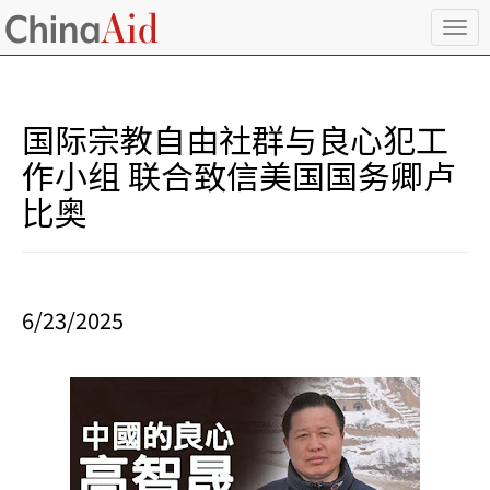
T
o
g
g
l
国际宗教自由社群与良心犯工
e
n
作小组 联合致信美国国务卿卢
a
比奥
v
i
g
a
t
i
6/23/2025
o
n