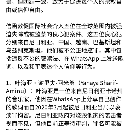
景，但团结一致，致力于促进每个人的宗教自
由或信仰自由。
信函敦促国际社会介入五位在全球范围内被强
迫失踪或被监禁的良心犯案件。这五位良心犯
分别来自尼日利亚、中国、越南、巴基斯坦和
乌兹别克斯坦，他们被不公正地控罪，其中包
括违反不公的亵渎法、在 WhatsApp 上发送歌
词，以及和平表达个人信仰等行为。
1、叶海亚·谢里夫-阿米努（Yahaya Sharif-
Aminu）：叶海亚是一位来自尼日利亚卡诺州
的音乐家，他因在WhatsApp上分享自己创作
的歌词而自2020年3月起被尼日利亚当局以亵
渎罪拘留。尼日利亚政府对烧毁他家的袭击者
视而不见，但他目前正等待审判，罪名可能被