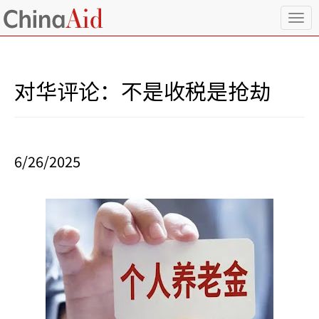
T
o
g
g
l
对华评论：不是收税是抢劫
e
n
a
v
i
6/26/2025
g
a
t
i
o
n