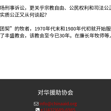
场刑事诉讼，更关乎宗教自由、公民权利和司法公
实质公正又从何谈起？
契”的牧者，1970年代末和1980年代初就开
丰盛教会，该教会至今已30年。在廉长年牧师等人被
对华援助协会
info@chinaaid.org
+1(432)689-6985