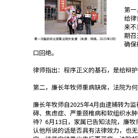
第一
给律
来不
期召
第一次庭前会议家属法院外支援 （来源：网络，2025年2
月
）
确保
口回绝。
律师指出：程序正义的基石，是给辩护
第二，廉长年牧师重病缺席，法院为何
廉长年牧师自2025年4月由逮捕转
碍、焦虑症、严重颈椎病和软组织水肿
待？6月13日，家属已告知法院，廉
认他所说的话是否具有法律效力，也无