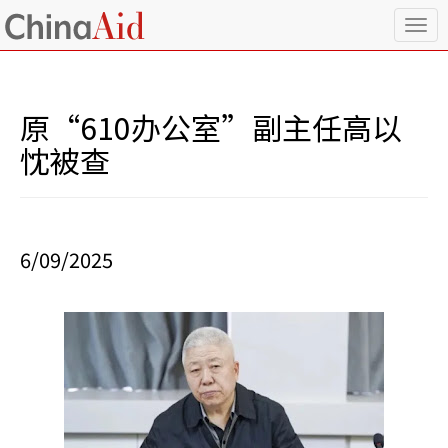
T
o
g
g
l
原“610办公室”副主任高以
e
n
忱被查
a
v
i
g
a
6/09/2025
t
i
o
n