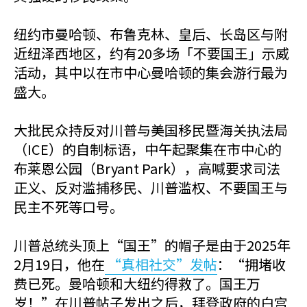
纽约市曼哈顿、布鲁克林、皇后、长岛区与附
近纽泽西地区，约有20多场「不要国王」示威
活动，其中以在市中心曼哈顿的集会游行最为
盛大。
大批民众持反对川普与美国移民暨海关执法局
（ICE）的自制标语，中午起聚集在市中心的
布莱恩公园（Bryant Park），高喊要求司法
正义、反对滥捕移民、川普滥权、不要国王与
民主不死等口号。
川普总统头顶上
“国王”的
帽子是由于2025年
2月19日，他在
“真相社交”发帖
：“拥堵收
费已死。曼哈顿和大纽约得救了。国王万
岁！”在川普帖子发出之后，拜登政府的白宫