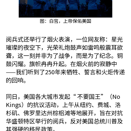
图：白宫，上帝保佑美国
阅兵式还举行了烟火表演，一位网友称：星光
璀璨的夜空下，光荣礼炮鼓声如雷鸣般震耳欲
聋，这一刻并非为了战争，而是为了纪念。铜
鼓闪耀。旗帜冉冉升起。在烟火前的寂静中
——我们听到了250年来牺牲、誓言和火炬传递
的回响。
同日，美国各大城市发起“ 不要国王”（No
Kings）的抗议活动，上午从纽约、费城、洛
杉矶、佛罗里达州棕梠滩等地展开，旨在对抗
华盛顿特区举行的阅兵，反对美国总统川普及
其强硬的移民政策。