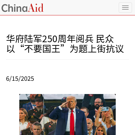
T
o
g
g
l
华府陆军250周年阅兵 民众
e
n
以“不要国王”为题上街抗议
a
v
i
g
a
6/15/2025
t
i
o
n