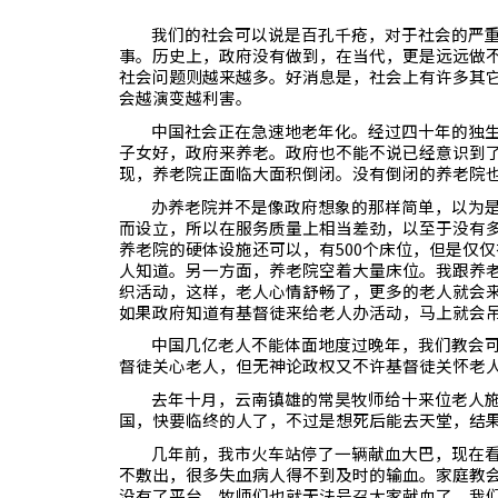
我们的社会可以说是百孔千疮，对于社会的严
事。历史上，政府没有做到，在当代，更是远远做
社会问题则越来越多。好消息是，社会上有许多其
会越演变越利害。
中国社会正在急速地老年化。经过四十年的独
子女好，政府来养老。政府也不能不说已经意识到
现，养老院正面临大面积倒闭。没有倒闭的养老院
办养老院并不是像政府想象的那样简单，以为
而设立，所以在服务质量上相当差劲，以至于没有
养老院的硬体设施还可以，有
500
个床位，但是仅仅
人知道。另一方面，养老院空着大量床位。我跟养
织活动，这样，老人心情舒畅了，更多的老人就会
如果政府知道有基督徒来给老人办活动，马上就会
中国几亿老人不能体面地度过晚年，我们教会
督徒关心老人，但无神论政权又不许基督徒关怀老
去年十月，云南镇雄的常昊牧师给十来位老人
国，快要临终的人了，不过是想死后能去天堂，结
几年前，我市火车站停了一辆献血大巴，现在
不敷出，很多失血病人得不到及时的输血。家庭教
没有了平台，牧师们也就无法号召大家献血了。我