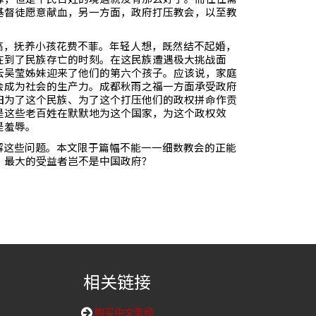
基督徒愿意献血，另一方面，政府打压教会，以至教
高，抚养小孩花费不菲。年轻人想，既然结不起婚，
在到了民族存亡的时刻。在这民族遭遇极大挑战面
云吴莹姊妹迎来了他们的第六个孩子。应该说，家庭
会成为社会的生产力。成都秋雨之福一方面承受政府
旧为了这个民族、为了这个打压他们的政权拼命作贡
是这些老百姓在默默地为这个国家，为这个政权效
是羞辱。
解这些问题。本文限于篇幅不能一一细数教会的正能
，最大的受益者岂不是中国政府？
相关链接
购买中文圣经