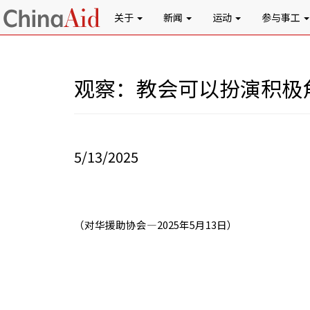
关于
新闻
运动
参与事工
观察：教会可以扮演积极
5/13/2025
（对华援助协会—
2025
年
5
月
13
日）