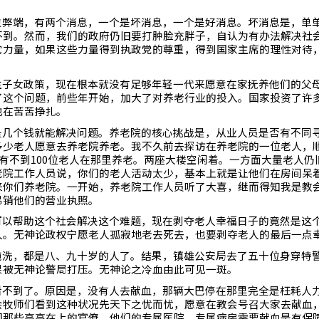
重弊端，有两个消息，一个是坏消息，一个是好消息。坏消息是，单
不到。然而，我们的政府仍旧要打肿脸充胖子，自认为有办法解决社
它力量，如果这些力量得到执政党的尊重，得到国家主席的理性对待
生子女政策，现在根本就没有足够年轻一代来愿意在家抚养他们的父
了这个问题，前些年开始，加大了对养老行业的投入。国家投资了许
也在苦苦挣扎。
是几个钱就能解决问题。养老院的核心挑战是，从业人员是否有不同
多少老人愿意去养老院养老。我不久前去探访在养老院的一位老人，
有不到
100
位老人在那里养老。两座大楼空闲着。一方面大量老人仍
老院工作人员说，你们的老人活动太少，基本上就是让他们在房间呆
来你们养老院。一开始，养老院工作人员听了大喜，继而得知我是教
吊销他们的营业执照。
可以帮助这个社会解决这个难题，现在剥夺老人幸福日子的竟然是这
人。无神论政权宁愿老人孤寂地老去死去，也要剥夺老人的最后一点
施洗，都是八、九十岁的人了。结果，镇雄公安局去了五十位身穿特
果被无神论警局打压。无神论之冷血由此可见一斑。
看不到了。原因是，没有人去献血，那辆大巴停在那里完全是枉耗人
会牧师们看到这种状况先天下之忧而忧，愿意在教会号召大家去献血
们那些高高在上的官僚，他们的专属医院、专属病房需要献血是有保