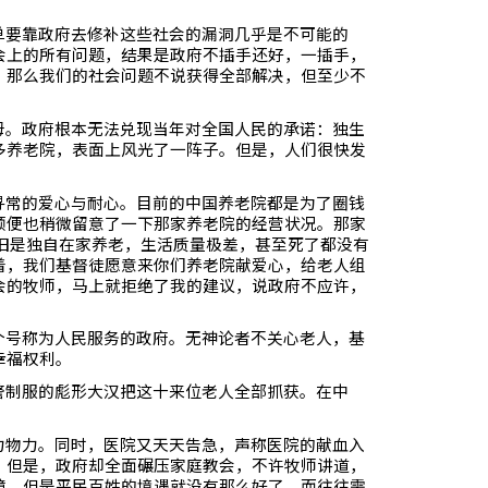
单要靠政府去修补这些社会的漏洞几乎是不可能的
会上的所有问题，结果是政府不插手还好，一插手，
，那么我们的社会问题不说获得全部解决，但至少不
母。政府根本无法兑现当年对全国人民的承诺：独生
多养老院，表面上风光了一阵子。但是，人们很快发
寻常的爱心与耐心。目前的中国养老院都是为了圈钱
顺便也稍微留意了一下那家养老院的经营状况。那家
旧是独自在家养老，生活质量极差，甚至死了都没有
着，我们基督徒愿意来你们养老院献爱心，给老人组
会的牧师，马上就拒绝了我的建议，说政府不应许，
个号称为人民服务的政府。无神论者不关心老人，基
幸福权利。
警制服的彪形大汉把这十来位老人全部抓获。在中
力物力。同时，医院又天天告急，声称医院的献血入
，但是，政府却全面碾压家庭教会，不许牧师讲道，
障，但是平民百姓的境遇就没有那么好了。而往往需