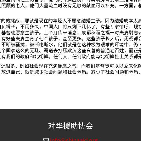
人照顾的老人，他们大量流血时没有足够的献血可以补充。一方面，
有的的挑战，那就是现在的年轻人不愿意结婚生子。因为结婚成本太
口负增长，不用多久，中国人口将只剩下几亿了。有些专家惊呼，现
。基督徒愿意生孩子。上个月传来消息，成都秋雨之福一对夫妻尉志
，有好些夫妻生育了七个孩子，甚至更多。这些孩子长大后，无疑都
，不断被骚扰，被断电断水，他们就是在这种极为艰难的环境中，仍
几个国家这么的无耻、霸道去打压欺负这些良善的普通老百姓，而正
只有我们的政府和北朝鲜。任何人、任何政府能与北朝鲜扯上关系都
方还很多，例如社会现在充满暴戾之气，而我们基督徒可以以爱来化
是放过自己，就是减少社会问题和社会矛盾。减少了社会问题和矛盾
对华援助协会
info@chinaaid.org