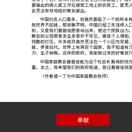
要输血的病人是工作在建筑工地上的农民工，是无
会无法有效地组织教友献血。
中国社会人口虽多，但竟然面临了一个前所未
既然养不起娃，那就躺平吧。中国已经三年连续人
前，又是我们基督徒愿意站出来，替这个民族出力
教会的父母愿意多生多育并不罕见，据我个人得知
残酷的打压，许多成员竟然无法在一个小区内安居
献，养育后代。世界上有两百个国家，我不知道有
力、生子纳税。这样的政府，我能数过来的好像就
中国家庭教会基督徒能为这个社会补漏洞的地
量。总之，我希望我们的政府知道，放过基督徒就
（作者诸一丁为中国家庭教会牧师）
奉献