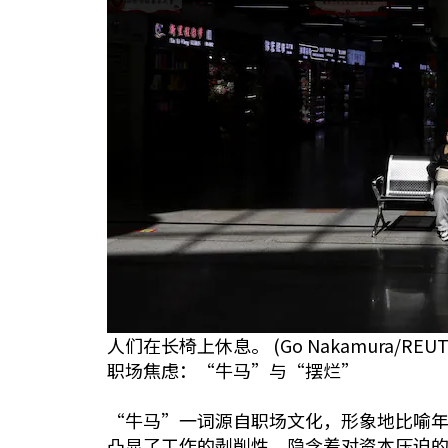
人们在长椅上休息。 (Go Nakamura/REUT
职场焦虑：“牛马”与“摆烂”
“牛马”一词源自职场文化，形象地比喻
凸显了工作的剥削性，隐含着对资本压迫