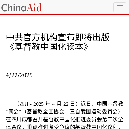
T
o
g
g
l
中共官方机构宣布即将出版
e
n
《基督教中国化读本》
a
v
i
g
a
4/22/2025
t
i
o
n
（四川- 2025 年 4 月 22 日）近日，中国基督教
“两会”（基督教全国协会、三自爱国运动委员会）
在四川成都召开基督教中国化推进委员会第二次全
体会议，重点推进备受争议的基督教中国化议程，