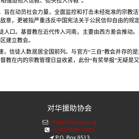
变相强迫他人信教、街头拉人传教”。
，旨在动员社会力量，全面监控和打击未经批准的宗教活
的敌意，更被指严重违反中国宪法关于公民信仰自由的规
徒人口。基督教在近代传入河南，主要由西方差会推动。
地区建立教会。
迅速，信徒人数居居全国前列。与官方“三自”教会并存的
督教在内的宗教管理日益收紧，此份“有奖举报”无疑是
对华援助协会
info@chinaaid.org
+1(432)689-6985
P.O. Box 8513