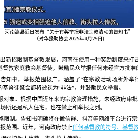
河南嵩县近日发布“关于有奖举报非法宗教洁动的告知书”
（对华援助协会2025年4月29日)
 日）中国再出新招限制基督教发展，河南在使用一种奖励制度
基督教家庭教会基督徒，鼓励民众举报任何未经官方批准
份告知书，举报范围极广，涵盖了“在宗教活动场所外举
的基督徒聚会都将被视为“非法”，并鼓励民众举报。
举报对象。根据中国近年来的宗教管理措施，未经政府审批
共场所还是私人住宅，也在禁止和举报之列。
格限制。告知书明确将在微信群、抖音等网络平台进行宗
举报范围。近年，河南政府禁止
任何基督教的符号、基督