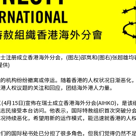
士注册成立香港海外分会，(图左)邵岚和(图右)张超雄
供)
久的机构纷纷撤离或停运。随着香港的人权状况日渐恶化
香港人权议题的关注和回应，团结海外港人力量。
onal)周三(4月15日)宣佈在瑞士成立香港海外分会(AIHK
陆志⺠接受本台访问。他表⽰，国际特赦组织首次突破分
状况持续恶化，希望用新的运作模式，能迅速就香港的人
我们的国际秘书处已分担了很多角色，但我们觉得仍然不