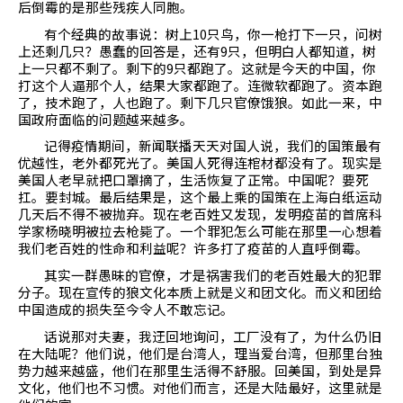
后倒霉的是那些残疾人同胞。
有个经典的故事说：树上
10
只鸟，你一枪打下一只，问树
上还剩几只？愚蠢的回答是，还有
9
只，但明白人都知道，树
上一只都不剩了。剩下的
9
只都跑了。这就是今天的中国，你
打这个人逼那个人，结果大家都跑了。连微软都跑了。资本跑
了，技术跑了，人也跑了。剩下几只官僚饿狼。如此一来，中
国政府面临的问题越来越多。
记得疫情期间，新闻联播天天对国人说，我们的国策最有
优越性，老外都死光了。美国人死得连棺材都没有了。现实是
美国人老早就把口罩摘了，生活恢复了正常。中国呢？要死
扛。要封城。最后结果是，这个最上乘的国策在上海白纸运动
几天后不得不被抛弃。现在老百姓又发现，发明疫苗的首席科
学家杨晓明被拉去枪毙了。一个罪犯怎么可能在那里一心想着
我们老百姓的性命和利益呢？许多打了疫苗的人直呼倒霉。
其实一群愚昧的官僚，才是祸害我们的老百姓最大的犯罪
分子。现在宣传的狼文化本质上就是义和团文化。而义和团给
中国造成的损失至今令人不敢忘记。
话说那对夫妻，我迂回地询问，工厂没有了，为什么仍旧
在大陆呢？他们说，他们是台湾人，理当爱台湾，但那里台独
势力越来越盛，他们在那里生活得不舒服。回美国，到处是异
文化，他们也不习惯。对他们而言，还是大陆最好，这里就是