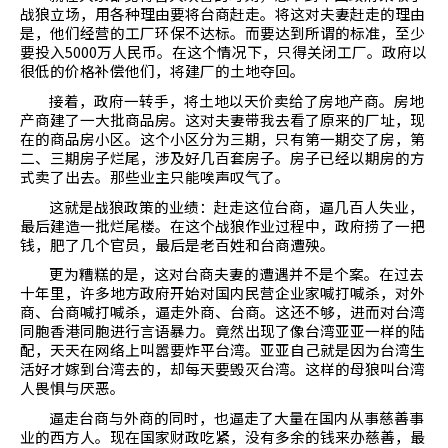
战狼立场，用各种理由要将台商赶走。将这对夫妻赶走的理由
是，他们经营的工厂环保不达标。而要达到所谓的标准，至少
要投入
5000
万人民币。在这个情况下，只得关闭工厂。政府以
很低的价格补偿他们，将建厂的土地夺回。
接着，政府一转手，将土地以天价卖给了房地产商。房地
产商建了一大批商品房。这对夫妻带我去看了原来的厂址，现
在的商品房小区。这个小区分为三期，只有第一期交了房，第
二、三期房子烂尾，涉及好几百套房子。房子已经以期房的方
式卖了出去。那些业主只能唉声叹气了。
这就是战狼政策的业绩：赶走这位台商，逼几百人失业，
最后建造一批烂尾楼。在这个战狼作业过程中，政府捞了一把
钱，肥了几个官员，最后是老百姓和台商遭殃。
更为糟糕的是，这对台商夫妻的遭遇并不是个案。在过去
十年里，许多地方政府开始对国内民营企业家喊打喊杀，对外
商、台商喊打喊杀，逼走外商、台商。这还不够，进而对台湾
同胞香港同胞进行言语暴力。竟然出现了像台湾亚亚一样的陆
配，天天在网络上叫嚣要炸平台湾。亚亚自己就是因为台湾生
活好才嫁到台湾去的，却每天要毁灭台湾。这样的母狼叫台湾
人畏惧与厌恶。
逼走台商与外商的同时，也逼走了大量在国内从事慈善事
业的西方人。现在国家财政吃紧，没有多余的钱来办慈善，最