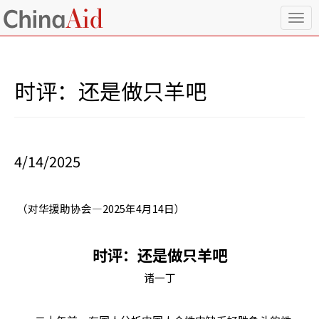
T
o
g
g
l
时评：还是做只羊吧
e
n
a
v
i
4/14/2025
g
a
t
i
（对华援助协会—
2025
年
4
月
14
日）
o
n
时评：还是做只羊吧
诸一丁