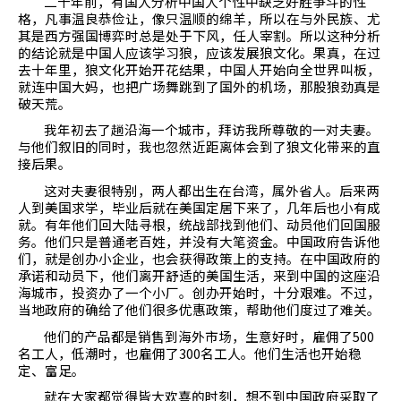
二十年前，有国人分析中国人个性中缺乏好胜争斗的性
格，凡事温良恭俭让，像只温顺的绵羊，所以在与外民族、尤
其是西方强国博弈时总是处于下风，任人宰割。所以这种分析
的结论就是中国人应该学习狼，应该发展狼文化。果真，在过
去十年里，狼文化开始开花结果，中国人开始向全世界叫板，
就连中国大妈，也把广场舞跳到了国外的机场，那股狼劲真是
破天荒。
我年初去了趟沿海一个城市，拜访我所尊敬的一对夫妻。
与他们叙旧的同时，我也忽然近距离体会到了狼文化带来的直
接后果。
这对夫妻很特别，两人都出生在台湾，属外省人。后来两
人到美国求学，毕业后就在美国定居下来了，几年后也小有成
就。有年他们回大陆寻根，统战部找到他们、动员他们回国服
务。他们只是普通老百姓，并没有大笔资金。中国政府告诉他
们，就是创办小企业，也会获得政策上的支持。在中国政府的
承诺和动员下，他们离开舒适的美国生活，来到中国的这座沿
海城市，投资办了一个小厂。创办开始时，十分艰难。不过，
当地政府的确给了他们很多优惠政策，帮助他们度过了难关。
他们的产品都是销售到海外市场，生意好时，雇佣了
500
名工人，低潮时，也雇佣了
300
名工人。他们生活也开始稳
定、富足。
就在大家都觉得皆大欢喜的时刻，想不到中国政府采取了