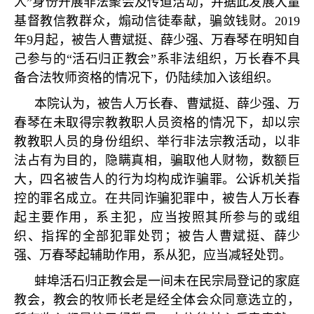
人
”
身份开展非法聚会及传道活动，并据此发展大量
基督教信教群众，煽动信徒奉献，骗敛钱财。
2019
年
9
月起，被告人曹斌挺、薛少强、万春琴在明知自
己参与的
“
活石归正教会
”
系非法组织，万长春不具
备合法牧师资格的情况下，仍陆续加入该组织。
本院认为，被告人万长春、曹斌挺、薛少强、万
春琴在未取得宗教教职人员资格的情况下，却以宗
教教职人员的身份组织、举行非法宗教活动，以非
法占有为目的，隐瞒真相，骗取他人财物，数额巨
大，四名被告人的行为均构成诈骗罪。公诉机关指
控的罪名成立。在共同诈骗犯罪中，被告人万长春
起主要作用，系主犯，应当按照其所参与的或组
织、指挥的全部犯罪处罚；被告人曹斌挺、薛少
强、万春琴起辅助作用，系从犯，应当减轻处罚。
蚌埠活石归正教会是一间未在民宗局登记的家庭
教会，教会的牧师长老是经全体会众同意选立的，