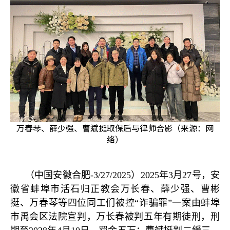
万春琴、薛少强、曹斌挺取保后与律师合影（来源：网
络）
（中国安徽合肥
-3/27/2025
）
2025
年
3
月
27
号，安
徽省蚌埠市活石归正教会万长春、薛少强、曹彬
挺、万春琴等四位同工们被控
“
诈骗罪
”
一案由蚌埠
市禹会区法院宣判，万长春被判五年有期徒刑，刑