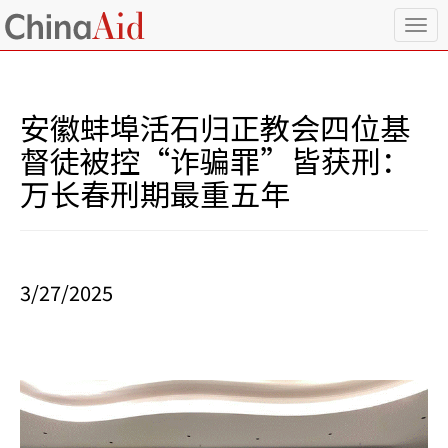
T
o
g
g
l
安徽蚌埠活石归正教会四位基
e
n
督徒被控“诈骗罪”皆获刑：
a
万长春刑期最重五年
v
i
g
a
t
i
3/27/2025
o
n