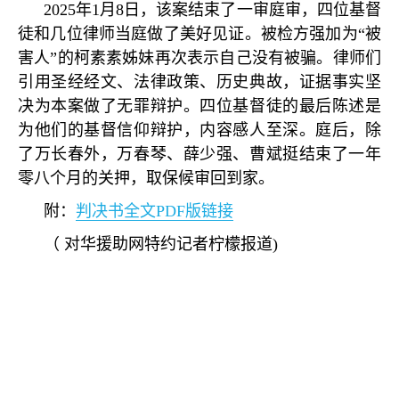
2025
年
1
月
8
日，该案结束了一审庭审，四位基督
徒和几位律师当庭做了美好见证。被检方强加为
“
被
害人
”
的柯素素姊妹再次表示自己没有被骗。律师们
引用圣经经文、法律政策、历史典故，证据事实坚
决为本案做了无罪辩护。四位基督徒的最后陈述是
为他们的基督信仰辩护，内容感人至深。庭后，除
了万长春外，万春琴、薛少强、曹斌挺结束了一年
零八个月的关押，取保候审回到家。
附：
判决书全文PDF版链接
（
对华援助网特约记者柠檬报道
)