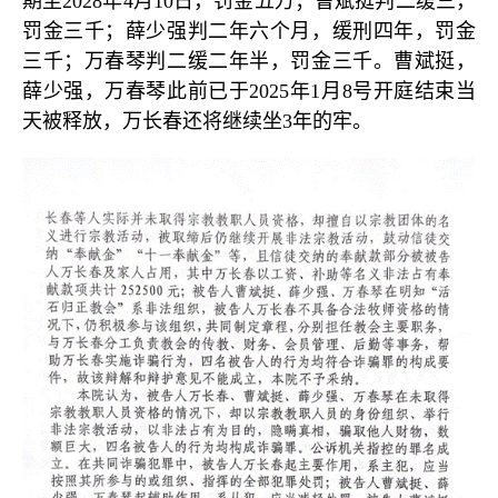
期至
2028
年
4
月
10
日，罚金五万；曹斌挺判二缓三，
罚金三千；薛少强判二年六个月，缓刑四年，罚金
三千；万春琴判二缓二年半，罚金三千。曹斌挺，
薛少强，万春琴此前已于
2025
年
1
月
8
号开庭结束当
天被释放，万长春还将继续坐
3
年的牢。