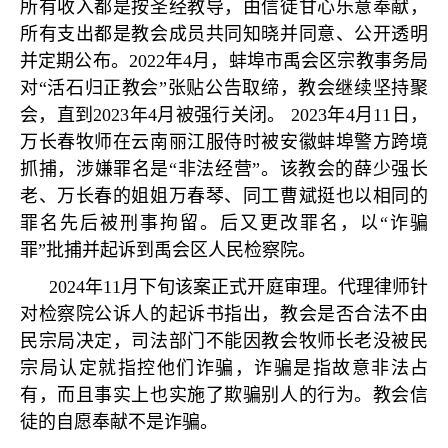
所有收入都是按圣经教导，由信徒甘心乐意奉献，
所有支出都是教会成员共同知晓并同意、公开透明
并定期公布。
2022
年
4
月，蚌埠市禹会区宗教事务局
对
“
活石归正教会
”
张贴公告取缔，教会继续坚持聚
会，直到
2023
年
4
月被强行关闭。
2023
年
4
月
11
日，
万长春牧师在云南丽江服侍时被安徽蚌埠警方跨境
抓捕，涉嫌罪名是
“
非法经营
”
。该教会的薛少强长
老、万长春的姐姐万春琴、同工曹斌挺也以相同的
罪名先后被刑事拘留。后又更改罪名，以
“
诈骗
罪
”
批捕并起诉到禹会区人民检察院。
2024
年
11
月下旬该案正式开庭审理。代理律师针
对检察院公诉人的起诉书指出，教会是否合法不由
民宗局决定，司法部门不能因教会牧师长老没被民
宗局认定就指控他们诈骗，诈骗是指故意非法占
有，而且事实上也实施了欺骗别人的行为。教会信
徒的自愿奉献不是诈骗。