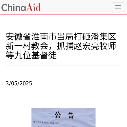
T
o
g
g
l
安徽省淮南市当局打砸潘集区
e
n
新一村教会，抓捕赵宏亮牧师
a
等九位基督徒
v
i
g
a
t
i
3/05/2025
o
n