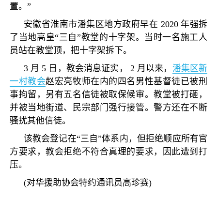
置。
”
安徽省淮南市潘集区地方政府早在
2020
年强拆
了当地高皇
“
三自
”
教堂的十字架。当时一名施工人
员站在教堂顶，把十字架拆下。
3
月
5
日，教会消息证实，
2
月以来，
潘集区新
一村教会
赵宏亮牧师在内的四名男性基督徒已被刑
事拘留，另有五名信徒被取保候审。教堂被打砸，
并被当地街道、民宗部门强行接管。警方还在不断
骚扰其他信徒。
该教会登记在
“
三自
”
体系内，但拒绝顺应所有官
方要求，教会拒绝不符合真理的要求，因此遭到打
压。
(
对华援助协会特约通讯员高珍赛
)