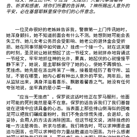
告、祈求和感谢，将你们所要的告诉神。
7
神所赐出人意外的
平安，必在基督耶稣里保守你们的心怀意念。
一位灵命很好的老姊妹告诉我，警察第一上门传讯她时，
她浑身颤抖，她不知道前面会有什么不测。她想到她可能会丢
失工作、她儿女考公务员会受影响、她老公的退休金会受折
损、她在同事邻居中如何做人？挂虑一个接一个。就在这关键
的时刻，圣灵就让她就想起了这一节经文，她就拼命地背诵这
一节经文，牢牢地抓住神的允许，果真，她起伏的心就慢慢平
静下来了，她说，是主耶稣保守了她的心，使她不再惧怕、一
无挂虑。她先是在派出所呆了一晚，接着是经历了看守所、监
狱，不管在哪里，她内心都有种出人意外的平安。两年后，她
从监狱出来，满身洋溢着喜乐、飘散着馨香之气。她没有任何
夸张地说，坐牢真的是小菜一碟。
“应当一无挂虑”，保罗说这话时他正在罗马服刑，他面
对可能的死刑竟然是毫不在意。保罗的话告诉我们了我们基督
徒在逆境中应该具备的心态。当表面上那些排山倒海似的困难
足可以把我们碾成齑粉时，我们不免会惊慌失措，会退却，会
妥协，会用人的方法去消除困苦。但这节经文说，消除挂虑的
唯一方法是祷告、祈求与感谢。我们祷告时，可以求神挪走逼
迫与困苦，也可以求神给你力量战胜逼迫与困苦。为什么感谢