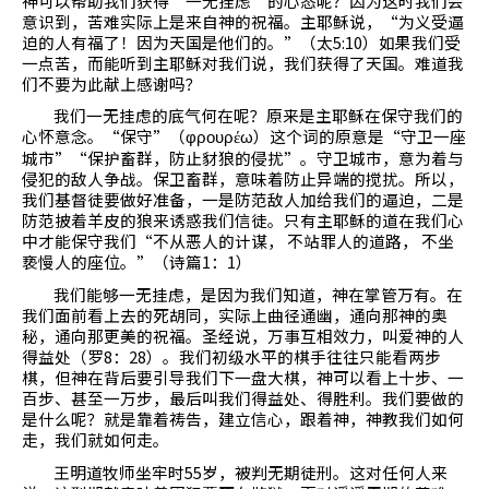
神可以帮助我们获得“一无挂虑”的心态呢？因为这时我们会
意识到，苦难实际上是来自神的祝福。主耶稣说，“为义受逼
迫的人有福了！因为天国是他们的。”（太
5:10
）如果我们受
一点苦，而能听到主耶稣对我们说，我们获得了天国。难道我
们不要为此献上感谢吗？
我们一无挂虑的底气何在呢？原来是主耶稣在保守我们的
心怀意念。“保守”（φρουρ
ω）这个词的原意是“守卫一座
έ
城市”“保护畜群，防止豺狼的侵扰”。守卫城市，意为着与
侵犯的敌人争战。保卫畜群，意味着防止异端的搅扰。所以，
我们基督徒要做好准备，一是防范敌人加给我们的逼迫，二是
防范披着羊皮的狼来诱惑我们信徒。只有主耶稣的道在我们心
中才能保守我们“不从恶人的计谋，
不站罪人的道路， 不坐
亵慢人的座位。”（诗篇
1
：
1
）
我们能够一无挂虑，是因为我们知道，神在掌管万有。在
我们面前看上去的死胡同，实际上曲径通幽，通向那神的奥
秘，通向那更美的祝福。圣经说，万事互相效力，叫爱神的人
得益处（罗
8
：
28
）。我们初级水平的棋手往往只能看两步
棋，但神在背后要引导我们下一盘大棋，神可以看上十步、一
百步、甚至一万步，最后叫我们得益处、得胜利。我们要做的
是什么呢？就是靠着祷告，建立信心，跟着神，神教我们如何
走，我们就如何走。
王明道牧师坐牢时
55
岁，被判无期徒刑。这对任何人来