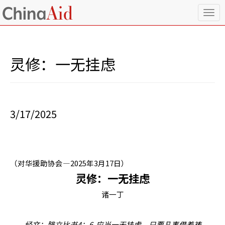
T
o
g
g
l
灵修：一无挂虑
e
n
a
v
i
3/17/2025
g
a
t
i
o
（对华援助协会—
2025
年
3
月
17
日）
n
灵修：一无挂虑
诸一丁
经文：腓立比书
4
：
6
应当一无挂虑，只要凡事借着祷