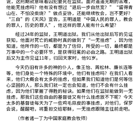
说，这刑期就意味着囚犯要死在监狱。面对遥遥无期的苦难，
他能无挂虑吗？他有没有想过“退后一步自然宽？”“留得青
山在、不怕没柴烧？”做点妥协，还能继续牧会，岂不更好？
“三自”的《天风》宣告，王明道是
“
中国人民的罪人，教会
的罪人，历史的罪人
”
，他这样的罪人能有什么希望？
经过
24
年的监狱，王明道出狱。我们从他出狱后写的见证
获知，他面对死亡的威胁时真的做到了“一无挂虑”，因为他
知道，他所作的一切，都是为了信仰，所受的一切，最终都是
万事中的一个必要环节，是获得冠冕的必由之路。王明道出狱
后又为主作见证
11
年，归回天家时，他
91
岁。
今天仍旧有许多的神的仆人，像王怡、周松林、廉长连等
等，他们身处一个特殊的环境中，他们有挂虑吗？在我们人看
来，他们大概会有太多的挂虑，但如果我们知道他们是何等信
心坚固的人，那么我们就一定也会知道，他们不会有什么挂
虑，因为他们掌握了得胜的秘诀。如果他们在监狱能做到一无
挂虑，那我们这些自由的基督徒又有什么挂虑放不下呢？今天
太多的基督徒每天为了一些鸡毛蒜皮的事挂虑，对他们，保罗
会说，醒醒吧，将重担交给耶稣，一无挂虑跟随主往前走吧。
（作者诸一丁为中国家庭教会牧师）