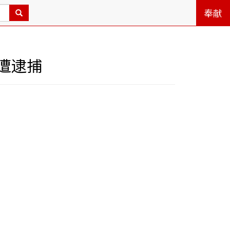
奉献
遭逮捕