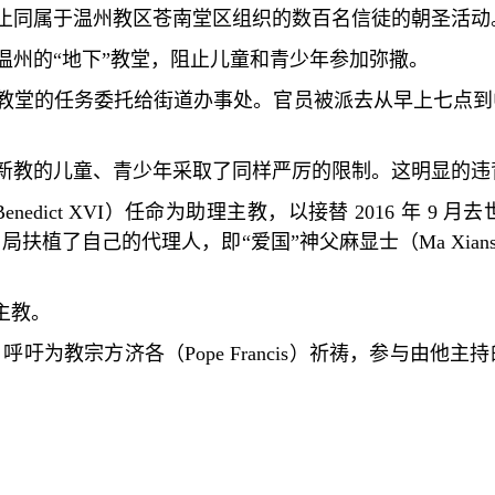
止同属于温州教区苍南堂区组织的数百名信徒的朝圣活动
温州的
“
地下
”
教堂，阻止儿童和青少年参加弥撒。
教堂的任务委托给街道办事处。官员被派去从早上七点到
新教的儿童、青少年采取了同样严厉的限制。这明显的违
Benedict XVI
）任命为助理主教，以接替
2016
年
9
月去
当局扶植了自己的代理人，即
“
爱国
”
神父麻显士（
Ma Xians
主教。
，呼吁为教宗方济各（
Pope Francis
）祈祷，参与由他主持