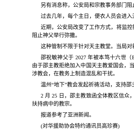
另有消息称，公安局和宗教事务部门阻
过去几年，每个主日，便衣人员会进入
近期，公安局改变了工作方式，将监控
阻止神父举行弥撒。
这种管制不限于针对天主教堂。当局对
邵祝敏神父于
2027
年被本笃十六世（
由于邵主教拒绝加入中国天主教爱国会，
涉教会，在教务上制造混乱和干扰。
温州
“
地下
”
教会发起祈祷活动，支持邵
2
月
25
日，邵主教致函全体教区信众
扶持病中的教宗。
报道参考了亚洲新闻。
(
对华援助协会特约通讯员高珍赛
)