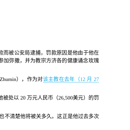
款而被公安局逮捕，罚款原因是他由于他在
参加弥撒，并为教宗方济各的健康诵念玫瑰
 Zhumin
），作为对
该主教在去年（
12
月
27
他被处以
20
万元人民币（
26,500
美元）的罚
也不清楚他将被关多久。这正是他过去多次