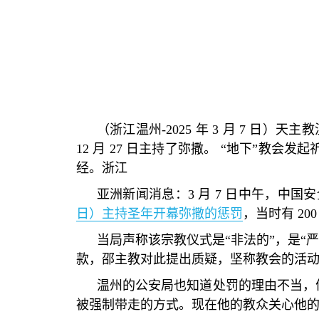
（浙江温州
-2025
年
3
月
7
日）天主教
12
月
27
日主持了弥撒。
“
地下
”
教会发起
经。浙江
亚洲新闻消息：
3
月
7
日中午，中国安
日）主持圣年开幕弥撒的惩罚
，当时有
20
当局声称该宗教仪式是
“
非法的
”
，是
“
款，邵主教对此提出质疑，坚称教会的活
温州的公安局也知道处罚的理由不当，
被强制带走的方式。现在他的教众关心他