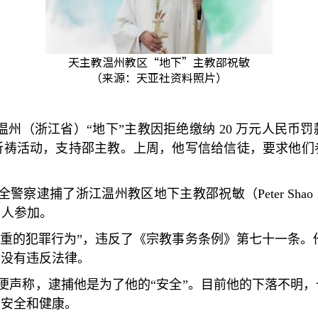
天主教温州教区“地下”主教邵祝敏
（来源：天亚社资料照片）
温州（浙江省）
“
地下
”
主教因拒绝缴纳
20
万元人民币罚
祈祷活动，支持邵主教。上周，他写信给信徒，要求他们
全警察逮捕了浙江温州教区地下主教邵祝敏（
Peter Shao
0
人参加。
严重的犯罪行为
”
，违反了《宗教事务条例》第七十一条。
动没有违反法律。
便声称，逮捕他是为了他的
“
安全
”
。目前他的下落不明，
的安全和健康。