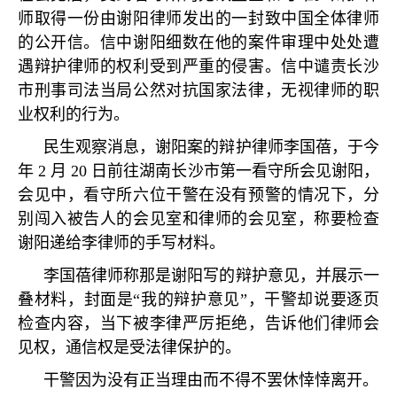
师取得一份由谢阳律师发出的一封致中国全体律师
的公开信。信中谢阳细数在他的案件审理中处处遭
遇辩护律师的权利受到严重的侵害。信中谴责长沙
市刑事司法当局公然对抗国家法律，无视律师的职
业权利的行为。
民生观察消息，谢阳案的辩护律师李国蓓，于今
年 2 月 20 日前往湖南长沙市第一看守所会见谢阳，
会见中，看守所六位干警在没有预警的情况下，分
别闯入被告人的会见室和律师的会见室，称要检查
谢阳递给李律师的手写材料。
李国蓓律师称那是谢阳写的辩护意见，并展示一
叠材料，封面是“我的辩护意见”，干警却说要逐页
检查内容，当下被李律严厉拒绝，告诉他们律师会
见权，通信权是受法律保护的。
干警因为没有正当理由而不得不罢休悻悻离开。