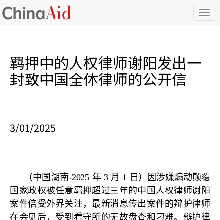
T
o
g
g
l
羁押中的人权律师谢阳发出一
e
n
封致中国全体律师的公开信
a
v
i
g
a
3/01/2025
t
i
o
n
（中国湖南-2025 年 3 月 1 日）因涉嫌煽动颠覆
国家政权被任意羁押超过三年的中国人权律师谢阳
案件倍受外界关注，最新消息传出案件的辩护律师
在会见后，受到看守所的无故盘查和刁难。辩护律