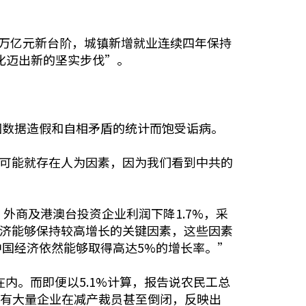
0万亿元新台阶，城镇新增就业连续四年保持
代化迈出新的坚实步伐”。
因数据造假和自相矛盾的统计而饱受诟病。
合可能就存在人为因素，因为我们看到中共的
，外商及港澳台投资企业利润下降1.7%，采
国经济能够保持较高增长的关键因素，这些因素
国经济依然能够取得高达5%的增长率。”
内。而即便以5.1%计算，报告说农民工总
显示有大量企业在减产裁员甚至倒闭，反映出