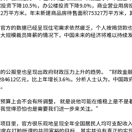
住宅投资下降10.5%，办公楼投资下降9.0%，商业营业用
812万平方米。年末新建商品房待售面积75327万平方米，
官方的数据已经呈现住宅需求依然疲乏，个人按揭贷款也比
大规模裁员降薪的情况下，中国未来的经济将难以持续发展
布的公报里也呈现出政府财政压力上升的趋势。“财政金
出为284612亿元，比上年增长3.6%。分析人士认为，中
费。
预算上会不会有所调整， 就是说他可能在维稳上是不是
实我觉得恐怕也是需要我们进一步来关注。”
目里，官方很乐观地呈现全年全国居民人均可支配收入41
相当程度在打脸所谓的共同富裕的目标，其实并没有真正的实