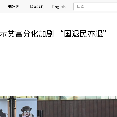
出版物
联系我们
English
显示贫富分化加剧 “国退民亦退”