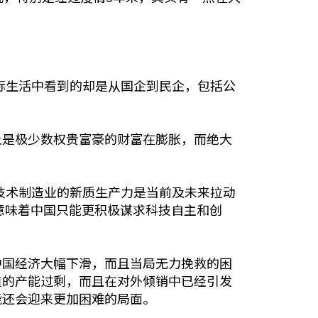
际生活中看到的却是从国企到民企，包括公
上是极少数权贵富豪的财富在膨胀，而绝大
技术制造业的新质生产力是当前及未来拉动
也意味着中国只能更积极谋求科技自主和创
中国经济大幅下滑，而且当局无力挽救的困
重的产能过剩，而且在对外倾销中已经引发
能还会迎来更加困难的局面。