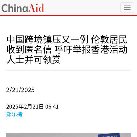
T
o
g
g
l
中国跨境镇压又一例 伦敦居民
e
n
收到匿名信 呼吁举报香港活动
a
人士并可领赏
v
i
g
a
t
i
2/21/2025
o
n
2025年2月21日 06:41
郑乐捷