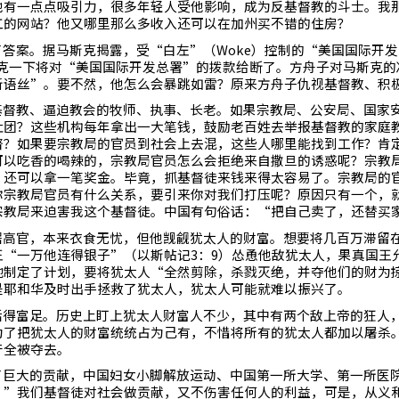
他有一点点吸引力，很多年轻人受他影响，成为反基督教的斗士。我
工的网站？他又哪里那么多收入还可以在加州买不错的住房？
了答案。据马斯克揭露，受“白左”（
Woke
）控制的“美国国际开发
克一下将对“美国国际开发总署”的拨款给断了。方舟子对马斯克的
新语丝”。要不然，他怎么会暴跳如雷？原来方舟子仇视基督教、积
基督教、逼迫教会的牧师、执事、长老。如果宗教局、公安局、国家
社团？这些机构每年拿出一大笔钱，鼓励老百姓去举报基督教的家庭
督？如果要宗教局的官员到社会上去混，这些人哪里能找到工作？肯
可以吃香的喝辣的，宗教局官员怎么会拒绝来自撒旦的诱惑呢？宗教
，还可以拿一笔奖金。毕竟，抓基督徒来钱来得太容易了。宗教局的
你宗教局官员有什么关系，要引来你对我们打压呢？原因只有一个，
宗教局来迫害我这个基督徒。中国有句俗话：“把自己卖了，还替买
居高官，本来衣食无忧，但他觊觎犹太人的财富。想要将几百万滞留
王“一万他连得银子”（以斯帖记
3
：
9
）怂恿他敌犹太人，果真国王
地制定了计划，要将犹太人“全然剪除，杀戮灭绝，并夺他们的财为
是耶和华及时出手拯救了犹太人，犹太人可能就难以振兴了。
活得富足。历史上盯上犹太人财富人不少，其中有两个敌上帝的狂人
为了把犹太人的财富统统占为己有，不惜将所有的犹太人都加以屠杀
产全被夺去。
了巨大的贡献，中国妇女小脚解放运动、中国第一所大学、第一所医
。”我们基督徒对社会做贡献，又不伤害任何人的利益，可是，从义