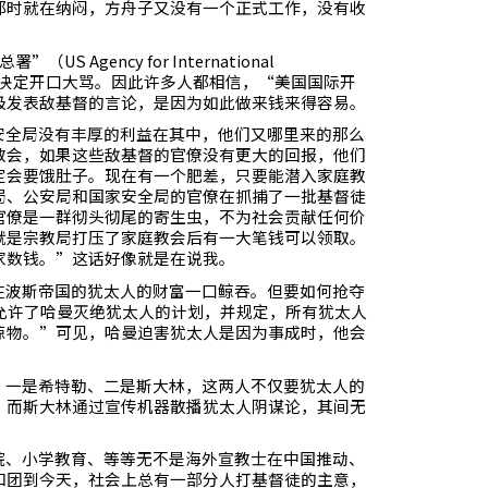
那时就在纳闷，方舟子又没有一个正式工作，没有收
总署”（
US Agency for International
决定开口大骂。因此许多人都相信，“美国国际开
极发表敌基督的言论，是因为如此做来钱来得容易。
安全局没有丰厚的利益在其中，他们又哪里来的那么
教会，如果这些敌基督的官僚没有更大的回报，他们
定会要饿肚子。现在有一个肥差，只要能潜入家庭教
局、公安局和国家安全局的官僚在抓捕了一批基督徒
官僚是一群彻头彻尾的寄生虫，不为社会贡献任何价
就是宗教局打压了家庭教会后有一大笔钱可以领取。
家数钱。”这话好像就是在说我。
在波斯帝国的犹太人的财富一口鲸吞。但要如何抢夺
允许了哈曼灭绝犹太人的计划，并规定，所有犹太人
掠物。”可见，哈曼迫害犹太人是因为事成时，他会
，一是希特勒、二是斯大林，这两人不仅要犹太人的
。而斯大林通过宣传机器散播犹太人阴谋论，其间无
院、小学教育、等等无不是海外宣教士在中国推动、
和团到今天，社会上总有一部分人打基督徒的主意，