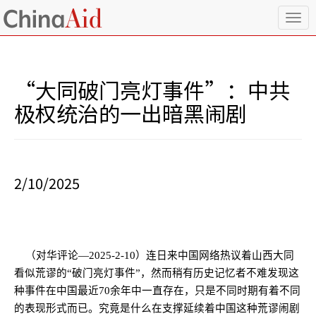
T
o
g
g
l
“大同破门亮灯事件”：中共
e
n
极权统治的一出暗黑闹剧
a
v
i
g
a
2/10/2025
t
i
o
n
（对华评论—
2025-2-10
）连日来中国网络热议着山西大同
看似荒谬的“破门亮灯事件”，然而稍有历史记忆者不难发现这
种事件在中国最近
70
余年中一直存在，只是不同时期有着不同
的表现形式而已。究竟是什么在支撑延续着中国这种荒谬闹剧