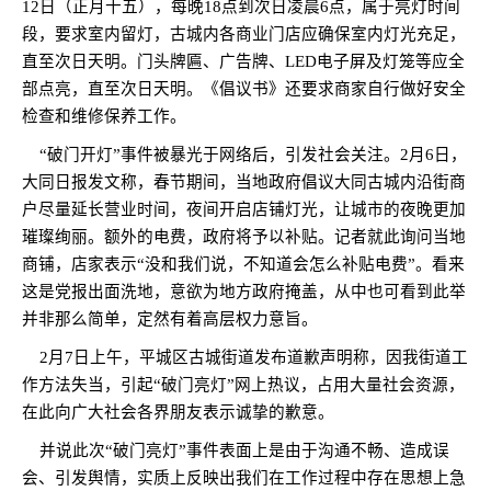
12
日（正月十五），每晚
18
点到次日凌晨
6
点，属于亮灯时间
段，要求室内留灯，古城内各商业门店应确保室内灯光充足，
直至次日天明。门头牌匾、广告牌、
LED
电子屏及灯笼等应全
部点亮，直至次日天明。《倡议书》还要求商家自行做好安全
检查和维修保养工作。
“
破门开灯
”
事件被暴光于网络后，引发社会关注。
2
月
6
日，
大同日报发文称，春节期间，当地政府倡议大同古城内沿街商
户尽量延长营业时间，夜间开启店铺灯光，让城市的夜晚更加
璀璨绚丽。额外的电费，政府将予以补贴。记者就此询问当地
商铺，店家表示
“
没和我们说，不知道会怎么补贴电费
”
。看来
这是党报出面洗地，意欲为地方政府掩盖，从中也可看到此举
并非那么简单，定然有着高层权力意旨。
2
月
7
日上午，平城区古城街道发布道歉声明称，因我街道工
作方法失当，引起
“
破门亮灯
”
网上热议，占用大量社会资源，
在此向广大社会各界朋友表示诚挚的歉意。
并说此次
“
破门亮灯
”
事件表面上是由于沟通不畅、造成误
会、引发舆情，实质上反映出我们在工作过程中存在思想上急