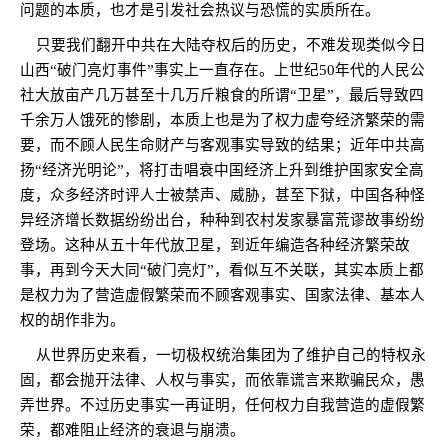
问题的本质，也才是引发社会热议与恐慌的实质所在。
只要我们翻开中共在大陆夺权后的历史，不难发现类似今日
山西“破门亮灯事件”事实上一直存在。上世纪
50
年代的人民公
社大放亩产几万甚至十几万斤粮食的所谓“卫星”，最后导致四
千余万人饿死的惨剧，本质上也是为了权力虚夸经济繁荣的需
要，而不顾人民生命财产与客观事实导致的结果；近年中共高
扬“经济光明论”，将打击唱衰中国经济上升到维护国家安全高
度，众多经济时评人士被禁声、威胁，甚至下狱，中国各种怪
异经济增长数据纷纷出台，种种到农村发家暴富荒谬故事纷纷
登场。这种从五十年代放卫星，到近年编造各种经济繁荣故
事，再到今天大同“破门亮灯”，看似互不关联，其实本质上都
是权力为了营造虚假繁荣而不顾客观事实、国家法律、基本人
权的胡作非为。
从世界历史来看，一切极权统治集团为了维护自己的特权永
固，都会抛开法律、人权与事实，而依靠谎言来欺骗民众，愚
弄世界。不过历史事实一再证明，任何权力自我营造的虚假繁
荣，都难阻止经济的衰退与崩溃。