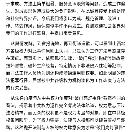
于求成、方法上简单粗暴、服务意识淡薄等问题，造成工作偏
失，对城市形象造成极大的负面影响，在此诚恳接受上级处理
和社会各界批评。今后我们将引以为戒、规范管理、改进工
作、转变作风，确保类似事件不再发生。真诚欢迎社会各界对
我们的工作进行监督，并提出宝贵意见。
从舆情发酵，到省报洗地，再到街道道歉，可以看到山西地
方各级权力对此事件原则上认同，只是认为工作方法与态度存
在瑕疵。而事实上，依照现行法律，“破门亮灯”构成涉嫌故意
毁坏财物、破坏生产经营，特定情况下非法侵入住宅等犯罪，
而司法工作人员所为则还构成涉嫌滥用职权罪。如此明显的违
法犯罪行径，居然被中共各级权力机构淡化为工作态度与方法
的有欠妥当。
从法律角度与从中共权力角度对“破门亮灯事件”截然不同的
看法，揭示着中共权力运作完全背离法律轨道，权力意志压过
法治精神，而民众的权利更不是权力考量的对象，即在中共极
权集团眼里，为了权力需要，法律与人权都可以肆意漠视与践
踏。这种抛开法制与人权的权力肆意妄为才是“破门亮灯事件”