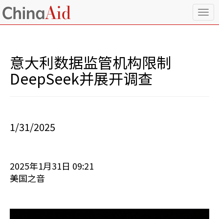
T
o
g
g
l
意大利数据监管机构限制
e
n
DeepSeek并展开调查
a
v
i
g
a
1/31/2025
t
i
o
n
2025年1月31日 09:21
美国之音