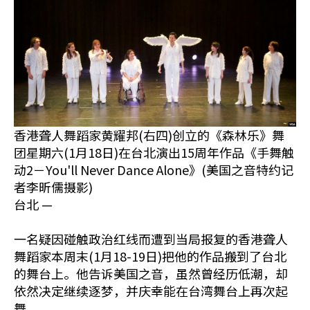
香港聋人舞蹈家黄耀邦(右四)创立的《森林乐》舞
团星期六(1月18日)在台北演出15周年作品《手舞触
动2－You'll Never Dance Alone》(美国之音特约记
者李昕儒摄影)
台北 —
一名疑因碰触政治红线而遭到当局报复的香港聋人
舞蹈家本周末(1月18-19日)把他的作品搬到了台北
的舞台上。他告诉美国之音，虽然曾经历低潮，却
依然决定继续逐梦，并庆幸能在台湾舞台上再次起
舞。