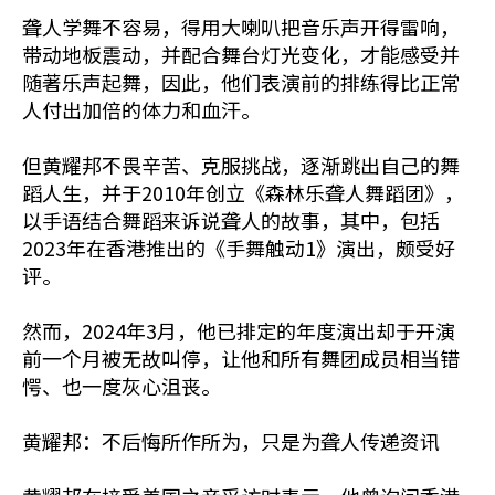
聋人学舞不容易，得用大喇叭把音乐声开得雷响，
带动地板震动，并配合舞台灯光变化，才能感受并
随著乐声起舞，因此，他们表演前的排练得比正常
人付出加倍的体力和血汗。
但黄耀邦不畏辛苦、克服挑战，逐渐跳出自己的舞
蹈人生，并于2010年创立《森林乐聋人舞蹈团》，
以手语结合舞蹈来诉说聋人的故事，其中，包括
2023年在香港推出的《手舞触动1》演出，颇受好
评。
然而，2024年3月，他已排定的年度演出却于开演
前一个月被无故叫停，让他和所有舞团成员相当错
愕、也一度灰心沮丧。
黄耀邦：不后悔所作所为，只是为聋人传递资讯