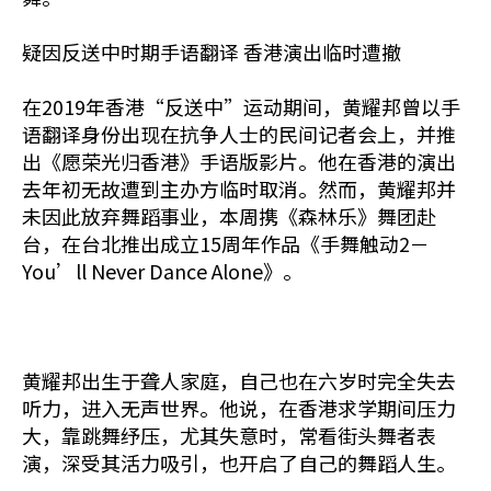
疑因反送中时期手语翻译 香港演出临时遭撤
在2019年香港“反送中”运动期间，黄耀邦曾以手
语翻译身份出现在抗争人士的民间记者会上，并推
出《愿荣光归香港》手语版影片。他在香港的演出
去年初无故遭到主办方临时取消。然而，黄耀邦并
未因此放弃舞蹈事业，本周携《森林乐》舞团赴
台，在台北推出成立15周年作品《手舞触动2－
You’ll Never Dance Alone》。
黄耀邦出生于聋人家庭，自己也在六岁时完全失去
听力，进入无声世界。他说，在香港求学期间压力
大，靠跳舞纾压，尤其失意时，常看街头舞者表
演，深受其活力吸引，也开启了自己的舞蹈人生。