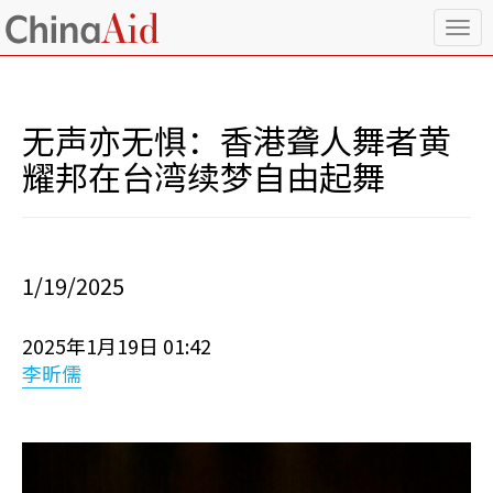
T
o
g
g
l
无声亦无惧：香港聋人舞者黄
e
n
耀邦在台湾续梦自由起舞
a
v
i
g
a
1/19/2025
t
i
o
2025年1月19日 01:42
n
李昕儒