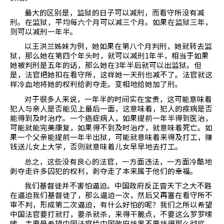
最大的区别是，监狱的日子可以减刑，而看守所没有减
刑。在监狱，平均每六个月可以减三个月。如果在监狱三年，
则可以减刑一年半。
以王洪兰姊妹为例，她如果在第八个月判刑，她就转去监
狱，那么她在第四个年头时，就可以减刑
1
年半，相当于如果
她被判刑是五年的话，那么她在
3
年半后就可以出监狱。但
是，法官把她扣在看守所，这样她一天刑也减不了。法官就这
样冷血地将她的权利给剥夺走。变相地给她加了刑。
对于很多人来说，一年半的时间实在宝贵，这可能意味着
犯人与亲人是否能见上最后一面，这意味着，犯人的疾病是否
能得到及时治疗。一个癌症病人，如果提前一年半得到医治，
可能就能完美康复，如果得不到及时治疗，就意味着死亡。如
果一个父亲能提前一年半出狱，可能就意味着来得及打工，赚
钱送儿女上大学，否则就意味着儿女早早地去打工。
总之，这些没有良心的法官，一方面违法，一方面冷酷地
剥夺走许多囚犯的权利，剥夺走了本来属于他们的幸福。
我们基督徒并不害怕逼迫。中国政府反正冒天下之大不韪
在逼迫我们基督徒了，那么逼迫一次，然后又再塞在看守所不
审不判，形成第二次逼迫，有什么好怕的呢？我们之所以希望
中国法官要打就打，要杀就杀，来得干脆点，不要这么罗罗嗦
嗦，主要是希望中国法官给中国政府抹黑不要抹得那么彻底，