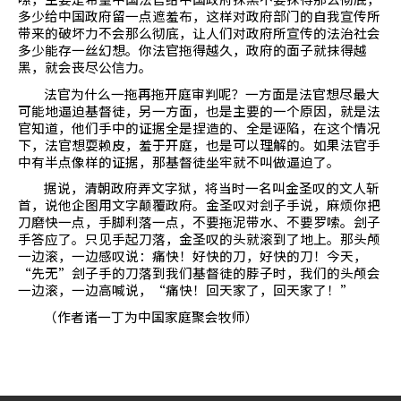
多少给中国政府留一点遮羞布，这样对政府部门的自我宣传所
带来的破坏力不会那么彻底，让人们对政府所宣传的法治社会
多少能存一丝幻想。你法官拖得越久，政府的面子就抹得越
黑，就会丧尽公信力。
法官为什么一拖再拖开庭审判呢？一方面是法官想尽最大
可能地逼迫基督徒，另一方面，也是主要的一个原因，就是法
官知道，他们手中的证据全是捏造的、全是诬陷，在这个情况
下，法官想耍赖皮，羞于开庭，也是可以理解的。如果法官手
中有半点像样的证据，那基督徒坐牢就不叫做逼迫了。
据说，清朝政府弄文字狱，将当时一名叫金圣叹的文人斩
首，说他企图用文字颠覆政府。金圣叹对刽子手说，麻烦你把
刀磨快一点，手脚利落一点，不要拖泥带水、不要罗嗦。刽子
手答应了。只见手起刀落，金圣叹的头就滚到了地上。那头颅
一边滚，一边感叹说：痛快！好快的刀，好快的刀！今天，
“先无”刽子手的刀落到我们基督徒的脖子时，我们的头颅会
一边滚，一边高喊说，“痛快！回天家了，回天家了！”
（作者诸一丁为中国家庭聚会牧师）