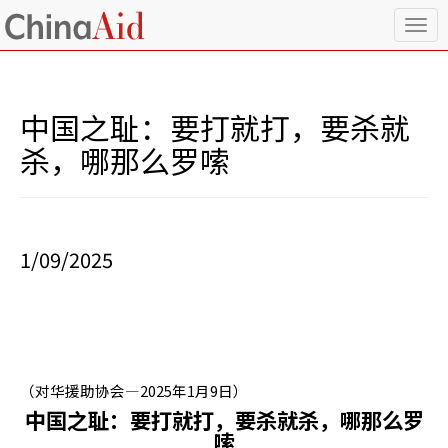
T
o
g
g
l
中国之耻：要打就打，要杀就
e
n
杀，哪那么罗嗦
a
v
i
g
a
1/09/2025
t
i
o
n
（对华援助协会—
2025
年
1
月
9
日）
中国之耻：要打就打，要杀就杀，哪那么罗
嗦