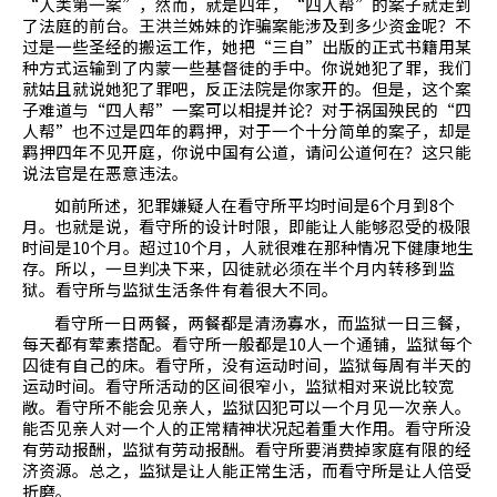
“人类第一案”，然而，就是四年，“四人帮”的案子就走到
了法庭的前台。王洪兰姊妹的诈骗案能涉及到多少资金呢？不
过是一些圣经的搬运工作，她把“三自”出版的正式书籍用某
种方式运输到了内蒙一些基督徒的手中。你说她犯了罪，我们
就姑且就说她犯了罪吧，反正法院是你家开的。但是，这个案
子难道与“四人帮”一案可以相提并论？对于祸国殃民的“四
人帮”也不过是四年的羁押，对于一个十分简单的案子，却是
羁押四年不见开庭，你说中国有公道，请问公道何在？这只能
说法官是在恶意违法。
如前所述，犯罪嫌疑人在看守所平均时间是
6
个月到
8
个
月。也就是说，看守所的设计时限，即能让人能够忍受的极限
时间是
10
个月。超过
10
个月，人就很难在那种情况下健康地生
存。所以，一旦判决下来，囚徒就必须在半个月内转移到监
狱。看守所与监狱生活条件有着很大不同。
看守所一日两餐，两餐都是清汤寡水，而监狱一日三餐，
每天都有荤素搭配。看守所一般都是
10
人一个通铺，监狱每个
囚徒有自己的床。看守所，没有运动时间，监狱每周有半天的
运动时间。看守所活动的区间很窄小，监狱相对来说比较宽
敞。看守所不能会见亲人，监狱囚犯可以一个月见一次亲人。
能否见亲人对一个人的正常精神状况起着重大作用。看守所没
有劳动报酬，监狱有劳动报酬。看守所要消费掉家庭有限的经
济资源。总之，监狱是让人能正常生活，而看守所是让人倍受
折磨。