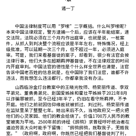
诸一丁
中国法律制度可以用“罗嗦”二字概括。什么叫罗嗦呢？
本来中国法律规定，警方逮捕一个后，应该在半年能结案，递
交法院，法院必须在三个月内作出庭审，也就是说，一桩案
件，从抓人到判决整个流程应该是半年左右，特殊情况，经上
级批准，可以延期一次三个月，但不超过一年，必须进入庭
审。可是，我们来看基督徒的案子，却看到，很少有法官会按
法律行事，他们大多在超期羁押基督徒，不在法律规定的时间
内开庭审判。中国法官的德性是个什么样全世界也清楚，法官
告诉中国老百姓的信息就是，在中国除了我们法官，谁都不许
违法，而我想怎么违法都行，你都拿我没有办法。
山西临汾金灯台教案中的王晓光牧师、杨荣丽传道、李双
平弟兄、董勇勇弟兄、赵国爱姊妹和霍壮平姊妹于
2021
年
8
月
以诈骗罪被抓，至今已经
3
年半了，仍旧在看守所羁押，不予
开庭。他们之前就因信仰缘故就被抓过、判过刑。杨荣丽传道
在监狱里呆了整整七年。她出来后不久，当地政府又一把火把
他们的心灵家园、他们的教会给烧了。价值
1700
万人民币的教
堂被夷为平地。
2500
年前的诗经《鸱鸮》求曾经呼吁统治者在
逼迫劳苦大众时能手下留情：“鸱鸮鸱鸮，既取我子，无毁我
室。”（政府啊，政府啊，你既然已经把我们基督徒判了刑，