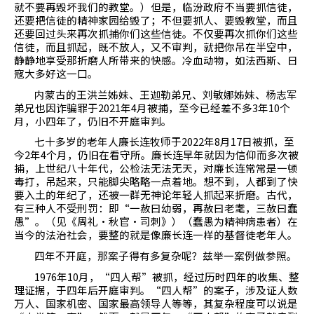
就不要再毁坏我们的教堂。）但是，临汾政府不当要抓信徒，
还要把信徒的精神家园给毁了；不但要抓人、要毁教堂，而且
还要回过头来再次抓捕你们这些信徒。不仅要再次抓你们这些
信徒，而且抓起，既不放人，又不审判，就把你吊在半空中，
静静地享受那折磨人所带来的快感。冷血动物，如法西斯、日
寇大多好这一口。
内蒙古的王洪兰姊妹、王迦勒弟兄、刘敏娜姊妹、杨志军
弟兄也因诈骗罪于
2021
年
4
月被捕，至今已经差不多
3
年
10
个
月，小四年了，仍旧不开庭审判。
七十多岁的老年人廉长连牧师于
2022
年
8
月
17
日被抓，至
今
2
年
4
个月，仍旧在看守所。廉长连早年就因为信仰而多次被
捕，上世纪八十年代，公检法无法无天，对廉长连常常是一顿
毒打，吊起来，只能脚尖略略一点着地。想不到，人都到了快
要入土的年纪了，还被一群无神论年轻人抓起来折磨。古代，
有三种人不受刑罚：即
“
一赦曰幼弱，再赦曰老耄，三赦曰蠢
愚
”
。（见《周礼
·
秋官
·
司刺》）（蠢愚为精神病患者）在
当今的法治社会，要整的就是像廉长连一样的基督徒老年人。
四年不开庭，那案子得有多复杂呢？兹举一案例做参照。
1976
年
10
月，“四人帮”被抓，经过历时四年的收集、整
理证据，于四年后开庭审判。“四人帮”的案子，涉及证人数
万人、国家机密、国家最高领导人等等，其复杂程度可以说是