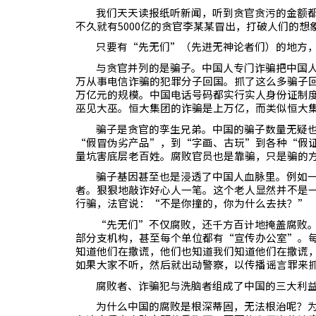
我们天天读报纸听新闻，听到贪官贪污的金额
不久就有
5000
亿的贪官李某某冒出，打破人们的想
只要有“先无们”（先进无神论者们）的地方
与贪官并列的是骗子。中国人专门诈骗把中国
万从事电信诈骗的犯罪分子回国。抓了这么多骗子
万亿元的规模。中国电话号码都实行实人身份证制
巫见大巫。恒大集团的诈骗是上万亿，而类似恒大
骗子是贪官的孪生兄弟。中国的骗子数量无疑
“假冒伪劣产品”，到“字画、古玩”到各种“假
量坑害底层老百姓。腐败官员也是靠骗，只是骗的
骗子基因甚至也是浸透了中国人血脉里。例如
者。狠狠地敲诈好心人一笔。这个老人显然并不是
行骗，法官说：“不是你撞的，你为什么去扶？”
“先无们”不仅腐败，还千方百计地掩盖腐败
部分支机构，甚至每个单位都有“宣传办公室”。
知道他们在撒谎，他们也知道我们知道他们在撒谎
如果大家不听，然后就出动警察，以传播谣言罪来
腐败者、诈骗犯与洗脑者组成了中国的三大利
为什么中国的腐败是根深蒂固，无法根治呢？