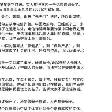
某某数字打破。有人觉得贪污一千亿应该到头了。
石油董事长王某某的
9000
亿打破纪录。
、央企、等等，都被“先无们”把持，所以都腐败。
缅甸去从事电信诈骗。中国政府称，已经抓了五十多
分子在逍遥法外。电信诈骗每年要诈骗中国老百姓两
提供号码。电信诈骗相比起恒大集团的诈骗，则是小
尾楼，让老百姓背上负巨额债务。
。中国的骗局从“保健品”，到“保险产品”，到
官员掌握了社会的上层、所有的资源，而民间骗子尽
摇身一变就成了骗子，硬说扶他
/
她起来的人是撞人
子基因深入了中国人的骨髓。而法官又在鼓励中国人
部在北京，在每个省会、每个市、县都有专门的宣传
官僚撒谎，也完全知道他们自己在撒谎，我们老百姓
就是除掉揭露谎言的帖子。告诉大家不要信谣传谣。
被诈骗完了，还要给骗子数钱，大声赞美骗子。
整个以儒家为中华主体文化就是个培植腐败的文化。