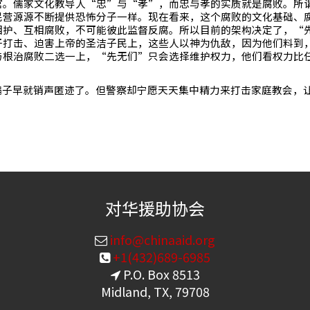
官。儒家文化教导人“忠”与“孝”，而忠与孝的实质就是腐败。所
民营源源不断提供恐怖分子一样。现在看来，这个腐败的文化基础、
相护、互相腐败，不可能彼此监督反腐。所以目前的架构决定了，“
于打击、迫害上帝的圣洁子民上，这些人以神为仇敌，因为他们料到
与根治腐败二选一上，“先无们”只会选择维护权力，他们看权力比
骗子早就销声匿迹了。但警察却宁愿天天集中精力来打击家庭教会，
对华援助协会
info@chinaaid.org
+1(432)689-6985
P.O. Box 8513
Midland, TX, 79708