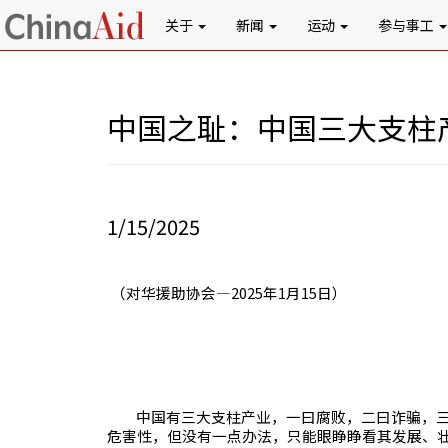
关于
新闻
运动
参与事工
中国之耻：中国三大支柱
1/15/2025
（对华援助协会—
2025
年
1
月
15
日）
中国有三大支柱产业，一曰腐败，二曰诈骗，
危害性，但没有一点办法，只能眼睁睁看其发展、