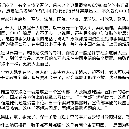
都听麻了。有个人贪了百亿，后来这个记录很快被贪污
630
亿的书记谭
象。接着是贪污
8000
亿的中国银行副行长徐某某出世。不久就有中国
，就必然有腐败。军队、法院、医院、学校、足球队、排球队、警队
人。亲人、朋友骗亲人朋友，以十万元一个的人头，卖到缅甸。卖到
回国，但电信骗局一点不见少，这说明，还有更多的电信诈骗的犯罪
度，电信诈骗又哪里来的电话号码呢？原来都是国资企业给诈骗集团
集团的骗子公司，在中国又多于牛毛，每年在中国产生成千上万的烂
也是世界第一。腐败是权贵的专利，而骗子一般是源于社会底层人士
证”，到劣质食品。总之假的东西充斥在中国生活的每个层面。腐败
方法不一样，更高大上而已。
一个老人跌倒在地，有人好心去将老人扶了起来，却不料，老人可以
一开始就想行骗，但只要机会来了，就会本能地抓住不放。这就是骗
。掩盖的方法之一就是成立一个宣传部，大张旗鼓地骗。宣传部的总
每年，国家花在宣传上的钱数以万亿计。“宣传部”满嘴谎言，这些
，但是他们还是谎言不绝。当一个骗局被揭露时，宣传部本能的反应
抓捕发帖者。这叫“不解决问题，而解决暴露问题的人。”
益集团，联手骗光了、榨干了老百姓手中的本来就少得可怜的财富。
为什么骗局横行，骗子抓不胜抓呢？这里有两个主要原因。一是因为