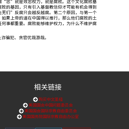
谓“忠”就是效忠权力，就是腐败。这个文化腐败基
腐败的基因，只有引入基督教信仰才可能有机会得到
先无们”反腐只会越反越腐。第二个原因，与第一个
，如果上帝的道在中国得以推行，那么他们腐败的土
任何事都重要。腐败能够维护权力，为什么不维护腐
让诈骗犯、贪官优哉游哉。
相关链接
购买中文圣经
美国国会中国问题委员会
美国国会国际宗教自由委员会
美国国务院国际宗教自由办公室