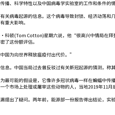
毒传播、科学特性以及中国病毒学实验室的工作和条件的
多有关病毒起源的信息。这个病毒导致封锁、经济动荡和
具有重大影响。
科顿(Tom Cotton)星期六说，他“很高兴中情局
解密了这份额评估。
让中国为向世界释放瘟疫付出代价。”
的信息。中国当局过去曾反驳过有关新冠起源的猜测，称
认为最可能的假设是，它像许多冠状病毒一样在蝙蝠中传
一个市场上处理或屠宰这些动物的人，当地2019年11
泄漏提出了疑问。两年前，能源部一份报告得出结论，实