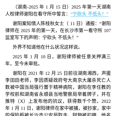
（湖南
-2025
年
1
月
15
日）
2025
年第一天湖南
人权律师谢阳在看守所中誓言：
“
宁砍头 不低头！
”
谢阳案知情人陈桂秋女士（
11
日）通报：
“
谢阳
律师在
2025
年的第一天，在长沙市第一看守所
107
监室写下的声明：宁砍头 不低头！
”
外界不知道他在什么状况这样说。
2025
年
1
月
10
日，谢阳律师被任意关押满三
年，至今未审批。
谢阳在
2021
年
12
月
25
日前往湖南湘西，声援
李田田老师，李因质疑政府夸大南京大屠杀死亡人
数被中国当局强行置于精神病院，谢阳在李任教的
学校前和湖南省永顺县当地警察局举着牌子，并在
推特（
X
）上发布他的抗议，获得数千个赞。
2022
年
1
月
11
日，谢阳律师在家中被捕，被抄家，家中
的保险柜被长沙市公安局取走，财物被扣押，他名