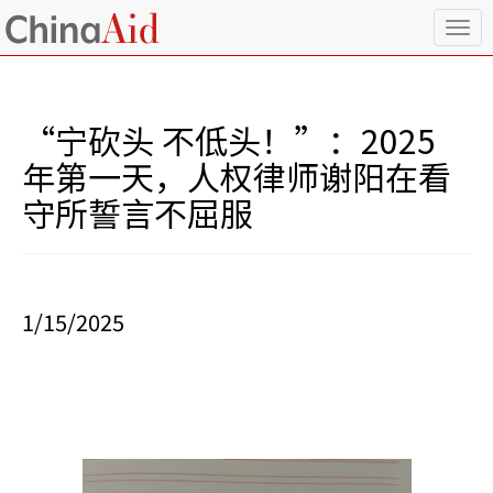
T
o
g
g
l
“宁砍头 不低头！”：2025
e
n
年第一天，人权律师谢阳在看
a
守所誓言不屈服
v
i
g
a
t
i
1/15/2025
o
n