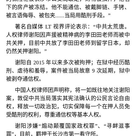
下的房产被冻结。他不能通信、被戴脚链、手铐、
被言语侮辱、被包夹
......
当局用酷刑手段。
”
著名自媒体
LT
视界评论表示：
“
中共太荒唐。
人权律师谢阳因声援被精神病的李田田老师而被中
共关押，目前中共放了李田田老师到留学日本，却
仍然关押谢阳。
”
谢阳自
2015
年以来多次被拘押；在狱中经历酷
刑、虐待和羞辱，案件被当局故意
9
次延期，狱中
被剥夺通信权。
中国人权律师团声明称，将一如既往地关注谢阳
案，敦促中共当局落实其宪法确认的公民言论自由
权，释放一切政治犯，切实保障每一个在押人员免
受酷刑的权利，尊重通信权等基本人权。
谢阳涉嫌
“
煽动颠覆国家政权罪
”
、
“
寻衅滋事
罪
”
，目前，羁押于长沙市第一看守所。