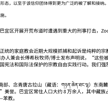
展形态，以至于该信仰团体得到更为广泛的被了解和接纳
措施。
巴宜区开展开荒布道时遭遇到重大的刑事打击，Zo
正统的家庭教会近期大规模抓捕和起诉是纯粹的宗
创办人兼会长傅希秋牧师/博士发布声明说，“这些
国宪法和国际法保护的宗教自由实践行动。我们强
西藏东南部、念青唐古拉山（藏语：གཉན་ཆེན་ཐང་ལ
美誉。巴宜区常住人口大约 8 万余人，其中藏族占 
—苯教。