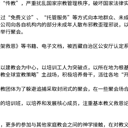
行“传教”，严重扰乱国家宗教管理秩序，破坏国家法律
通过“免费义诊”、“托管服务”等方式向本地群众、未
限公司向各自机构内的部分未成年人散布邪教歪理邪说，
中举行聚会。
架救恩》等书籍、电子文档，被⻄藏自治区公安厅认定系
，以建教会为中心，以培训工人为突破点，以所在地为根
世教全球宣教策略”主战场，积极培养骨干，派往各地“
督教团体为了躲避追捕采取封闭式的聚会，在一些聚会场
经的培训班，以培养和发展核心成员，注重基本教义救恩
练，更多的参加与其他家庭教会之间的神学接触，在对教