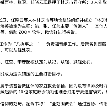
姚⻄林、张卫、任晓云现羁押于林芝市看守所；3 人先取
林、张卫、任晓云等人在林芝市等地恢复该组织并成立“林
王海英被定为主犯；姚、张、任为主要“传道人”。其他
，借助 ZOOM 软件、微信群进行祷告。
夏牧区任命为“八执事之一”，负责福音组工作。后跨省到⻄
律，可以从轻处罚。
明芝、汪莹、李彦起被认定为从犯，从轻、减轻处罚。
可能成为这次镇压的主要打击目标。
同属于该基督教团体的家庭教会领袖，因为没有律师及时
藏起诉的 10 位家庭教会领袖也准备沿用宁夏迫害模式
、信仰的范畴，起诉书称：“全范围教会”通过宣扬、传