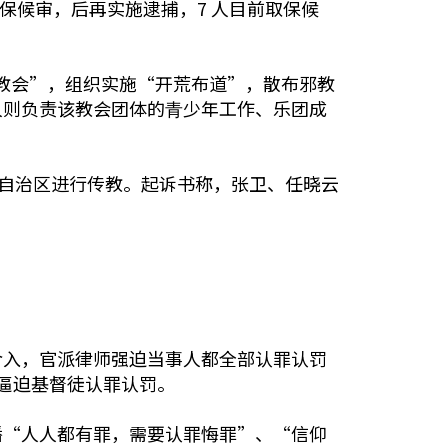
保候审，后再实施逮捕，7 人目前取保候
芝教会”，组织实施“开荒布道”，散布邪教
人则负责该教会团体的⻘少年工作、乐团成
藏自治区进行传教。起诉书称，张卫、任晓云
介入，官派律师强迫当事人都全部认罪认罚
，逼迫基督徒认罪认罚。
播“人人都有罪，需要认罪悔罪”、“信仰