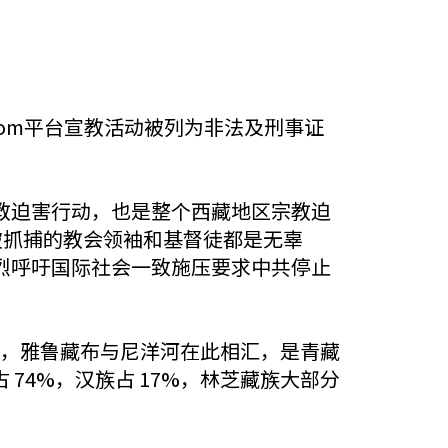
。
om平台宣教活动被列为非法及刑事证
教迫害行动，也是整个西藏地区宗教迫
被抓捕的教会领袖和基督徒都是无辜
烈呼吁国际社会一致施压要求中共停止
ྷ）东南麓，雅鲁藏布与尼洋河在此相汇，是青藏
74%，汉族占 17%，林芝藏族大部分