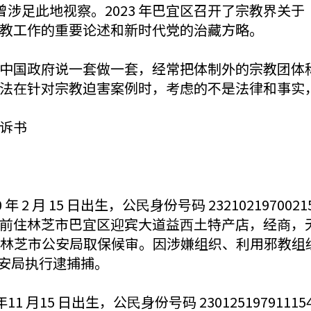
 年曾涉足此地视察。2023 年巴宜区召开了宗教界
教工作的重要论述和新时代党的治藏方略。
中国政府说一套做一套，经常把体制外的宗教团体
法在针对宗教迫害案例时，考虑的不是法律和事实
诉书
 2 月 15 日出生，公⺠身份号码 2321021970
前住林芝市巴宜区迎宾大道益⻄土特产店，经商，
 21 日被林芝市公安局取保候审。因涉嫌组织、利用邪
芝市公安局执行逮捕捕。
1 月15 日出生，公⺠身份号码 23012519791