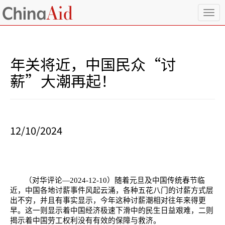
T
o
g
g
l
年关将近，中国民众“讨
e
n
薪”大潮再起！
a
v
i
g
a
12/10/2024
t
i
o
n
（对华评论—
2024-12-10
）随着元旦及中国传统春节临
近，中国各地讨薪事件风起云涌，各种五花八门的讨薪方式层
出不穷，并且有事实显示，今年这种讨薪潮相对往年来得更
早。这一则显示着中国经济极速下滑中的民生日益艰难，二则
揭示着中国劳工权利没有有效的保障与救济。