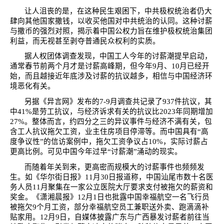
让人沮丧的是，在这种民生艰困下，中共极权统治者仍大
肆向其他国家撒钱，以收买他国对中共统治的认同。这种讨薪
与撒币的强烈对照，揭示着中国公权力旨在维护极权统治集团
利益，而无视甚至剥夺普通民众权利的实质。
据人权团体调查发现，中国工人今年的讨薪潮提早启动，
通常春节前两个月才是讨薪高峰期，但今年
9
月、
10
月已经开
始，而且越接近年底涉及讨薪的抗议越多，相信与中国经济环
境恶化有关。
另据《异言网》发布的
7-9
月调查共记录了
937
件抗议，其
中
41%
是劳工抗议，与经济诉求有关的抗议比
2023
年同期增加
27%
。整体而言，约四分之三的异议事件与经济不满有关，包
含工人抗议拖欠工资，业主住房项目停滞等。而中国具有
“
高
度争议性
”
的信访案例中，拖欠工资争议占
10%
，实际讨薪占
更高比例。可见中国今年过早“讨薪潮”涌动的现实。
而随着年关到来，更高密而规模大的讨薪事件也频频发
生。如《华尔街日报》
11
月
30
日报道称，中国汕尾市数十名医
务人员
11
月聚集在一家公立医院大厅要求支付被拖欠的薪资和
奖金。《潇湘晨报》
12
月
1
日也批露中国幸福航空一名飞行员
被拖欠
9
个月工资，部分幸福航空员工兼职送外卖、跑滴滴补
贴家用。
12
月
9
日，自媒体披露广东与广西暴发讨薪者前往当