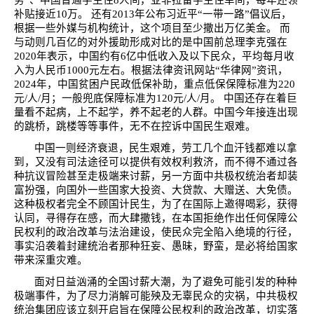
务
”
、中国普通学生住
8
人间，亚非拉留学生住单间，每年还领
补贴接近
10
万。 还有
2013
年公布习近平
“
一带一路
”
倡议后，
根据一些外媒与机构统计，这个项目至少撒出万亿美金。 而
与动则几百亿的对外援助形成对比的是中国前总理李克强在
2020
年表示，中国约有
6
亿中低收入及以下民众，平均每月收
入为人民币
1000
元左右。根据法律资讯网站
“
华律网
”
资讯，
2024
年，中国贫困户民政低保补助，重点低保保障标准为
220
元
/
人
/
月；一般兜底保障标准为
120
元
/
人
/
月。 中国还存在着巨
量看不起病，上不起学，养不起老的人群。中国今年接连出现
的跳桥，跳楼等等事件，无不在控诉中国民生艰难。
中国一则经济衰退，民生艰难，劳工几个血汗钱都难以拿
到，又没有司法途径可以提供有效权利救济，而不得不通过各
种抗议冒险甚至走极端来讨薪，另一方面中共极权统治者却装
富扮强，向国外一些国家大投资、大贷款、大赠送、大免债。
这种极权者完全不顾国计民生，为了在国际上邀得喝彩，获得
认同，寻得存在感，而大肆撒钱，在本国拒绝作出任何保障公
民权利的政治改革与法治建设，使民众完全陷入绝境的行径，
事实沿袭着封建统治者那种狂妄、愚昧，野蛮，是必将给国家
带来深重灾难。
面对日益汹涌的全国讨薪大潮，为了避免可能引发的种种
极端事件，为了尽力消解可能殃及无辜民众的灾祸，中共极权
统治集团应该立刻开启旨在保障公民权利的政治改革，切实落