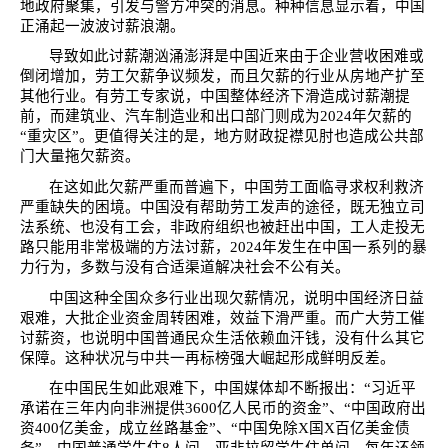
地政府聚集，引发与警方冲突的消息。种种信息显示着，中国
正涌起一波波讨薪浪潮。
导致如此讨薪潮汹涌澎湃是中国近来由于企业营收困难或
倒闭增加，劳工欠薪争议频发，而且欠薪的行业从房地产扩至
其他行业。有劳工专家说，中国整体经济下滑造成讨薪潮提
前，而建筑业、汽车制造业和出口部门则成为
2024
年欠薪的
“
重灾区
”
。更值得关注的是，地方财政捉襟见肘也造成公共部
门大量拖欠薪资。
在这如此欠薪严重而普遍下，中国劳工面临寻求权利救济
严重缺失的困境。中国没有帮助劳工发声的途径，既无独立司
法系统、也没有工会，非政府组织也被赶出中国，工人走投无
路只能用非常极端的方法讨薪，
2024
年发生在中国一系列的暴
力行为，多数与没有合适渠道解决社会不公有关。
中国这种全国众多行业出现欠薪情况，说明中国经济日益
艰难，大批企业资金周转困难，效益下滑严重。而广大劳工催
讨薪资，也说明中国普通民众生活依赖血汗钱，没有什么其它
保障。这种状况与中共一再标榜强大崛起形成鲜明反差。
在中国民生如此艰难下，中国媒体却不断报出：“习近平
承诺在三年内向非洲提供
3600
亿人民币的资金
”
、
“
中国政府出
资
400
亿美金，成立丝路基金
”
、
“
中国免除
X
国
X
百亿美金债