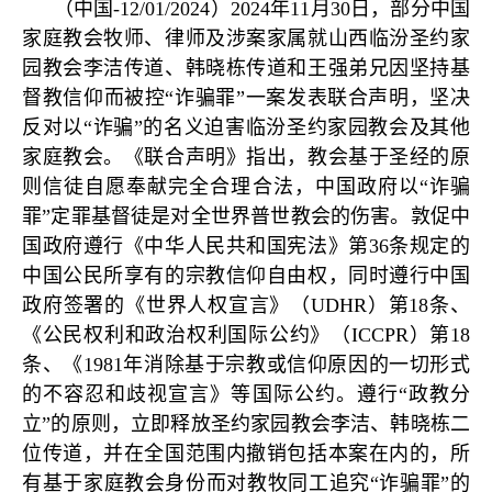
（中国
-12/01/2024
）
2024
年
11
月
30
日，部分中国
家庭教会牧师、律师及涉案家属就山西临汾圣约家
园教会李洁传道、韩晓栋传道和王强弟兄因坚持基
督教信仰而被控
“
诈骗罪
”
一案发表联合声明，坚决
反对以
“
诈骗
”
的名义迫害临汾圣约家园教会及其他
家庭教会。《联合声明》指出，教会基于圣经的原
则信徒自愿奉献完全合理合法，中国政府以
“
诈骗
罪
”
定罪基督徒是对全世界普世教会的伤害。敦促中
国政府遵行《中华人民共和国宪法》第
36
条规定的
中国公民所享有的宗教信仰自由权，同时遵行中国
政府签署的《世界人权宣言》（
UDHR
）第
18
条、
《公民权利和政治权利国际公约》（
ICCPR
）第
18
条、《
1981
年消除基于宗教或信仰原因的一切形式
的不容忍和歧视宣言》等国际公约。遵行
“
政教分
立
”
的原则，立即释放圣约家园教会李洁、韩晓栋二
位传道，并在全国范围内撤销包括本案在内的，所
有基于家庭教会身份而对教牧同工追究
“
诈骗罪
”
的