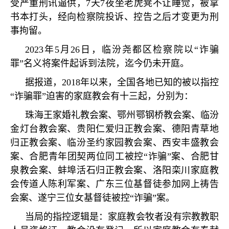
受严重刑讯逼供，
7
天
7
夜坐老虎凳不让睡觉，被拿
书本打头，经向检察院投诉、控告之后才变更为刑
事拘留。
2023
年
5
月
26
日，临汾尧都区检察院以
“
诈骗
罪
”
名义将案件起诉到法院，迄今仍未开庭。
据报道，
2018
年以来，全国各地已知的被以指控
“
诈骗罪
”
迫害的家庭教会有十三起，分别为：
珠海王家婚礼教会案、鄂州鄂钢桥教会案、临汾
金灯台教会案、贵阳仁爱归正教会案、德阳青草地
归正教会案、临汾圣约家园教会案、西安丰盛教会
案、合肥青年团契两位同工被控
“
诈骗
”
案、合肥甘
泉教会案、蚌埠活石归正教会案、洛阳栾川家庭教
会传道人陈利军案、广东三位基督徒参加网上祷告
会案、遂宁三位女基督徒被控
“
诈骗
”
案。
当局的指控逻辑是：家庭教会牧者没有宗教教职