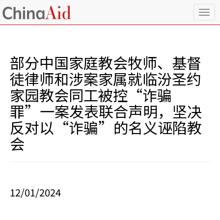
T
o
g
g
l
部分中国家庭教会牧师、基督
e
n
徒律师和涉案家属就临汾圣约
a
家园教会同工被控“诈骗
v
i
罪”一案发表联合声明，坚决
g
反对以“诈骗”的名义诬陷教
a
t
会
i
o
n
12/01/2024