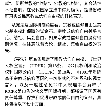
献
”
、伊斯兰教的
“
乜贴
”
、佛教的
“
功德
”
，其合法性
不证自明，在现代国家立法中得到确认，是世俗政
府落实公民宗教或信仰自由权的具体表现。
从宪法及国际机制角度看，宗教或信仰自由是其
它基本权利保障的试金石。宗教或信仰自由关乎言
论、结社、集会自由，如果宗教或信仰自由没有得
到保障，往往意味着言论、结社、集会自由权的丧
失。
《宪法》第
36
条规定了宗教信仰自由权，《世界
人权宣言》（
UDHR
）第
18
条、《公民权利和政治
权利国际公约》（
ICCPR
）第
18
条、《
1981
年消除
基于宗教或信仰原因的一切形式的不容忍和歧视宣
言》，以及一般性意见
22
中人权理事会解释了
ICCPR
第
18
条的含义等国际机制，都强调了国家有
责任尊重、保护和促进宗教或信仰自由的义务，具
体包括以下七个方面：