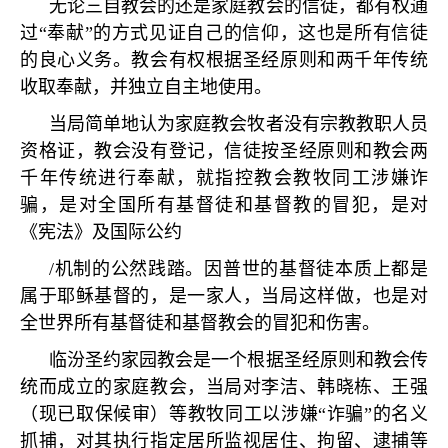
无论三自教会的还是家庭教会的信徒，都有权通
过
“
奉献
”
的方式见证自己的信仰，这也是所有信徒
的良心义务。教会有权根据圣经原则和两千年传统
收取奉献，并独立自主地使用。
当局简单地认为家庭教会牧者没有宗教教职人员
资格证，教会没有登记，信徒按圣经原则和教会两
千年传统进行奉献，就指控教会教牧同工涉嫌诈
骗，是对全国所有基督徒和基督教的冒犯，是对
《宪法》及国际公约
/
机制的公然践踏。因普世的基督徒本质上都是
属于耶稣基督的，是一家人，当局这样做，也是对
全世界所有基督徒和基督教会的冒犯和伤害。
临汾圣约家园教会是一个根据圣经原则和教会传
统而成立的家庭教会，当局对李洁、韩晓栋、王强
（现已取保候审）等教牧同工以涉嫌
“
诈骗
”
的名义
抓捕，对其执行指定居所监视居住、拘留、逮捕等