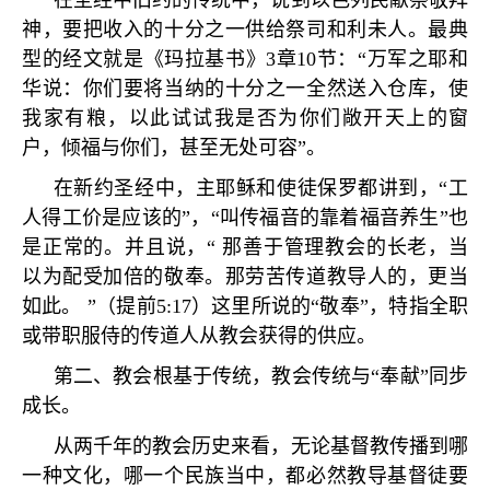
在圣经中旧约的传统中，说到以色列民献祭敬拜
神，要把收入的十分之一供给祭司和利未人。最典
型的经文就是《玛拉基书》
3
章
10
节：
“
万军之耶和
华说：你们要将当纳的十分之一全然送入仓库，使
我家有粮，以此试试我是否为你们敞开天上的窗
户，倾福与你们，甚至无处可容
”
。
在新约圣经中，主耶稣和使徒保罗都讲到，
“
工
人得工价是应该的
”
，
“
叫传福音的靠着福音养生
”
也
是正常的。并且说，
“
那善于管理教会的长老，当
以为配受加倍的敬奉。那劳苦传道教导人的，更当
如此。
”
（提前
5:17
）这里所说的
“
敬奉
”
，特指全职
或带职服侍的传道人从教会获得的供应。
第二、教会根基于传统，教会传统与
“
奉献
”
同步
成长。
从两千年的教会历史来看，无论基督教传播到哪
一种文化，哪一个民族当中，都必然教导基督徒要