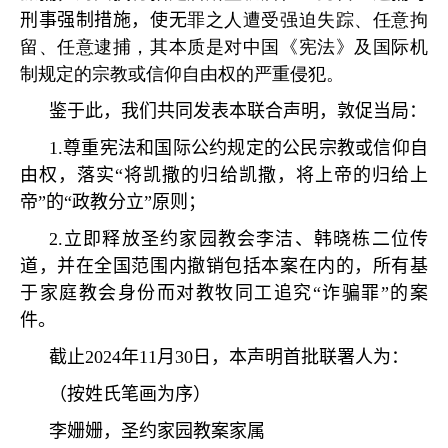
刑事强制措施，使无
罪之人遭受强迫失踪、任意拘
留、任意逮捕，其本质是对中国《宪法》及国际机
制规定的宗教或信仰自由权的严重侵犯。
鉴于此，我们共同发表本联合声明，敦促当局：
1.
尊重宪法和国际公约规定的公民宗教或信仰自
由权，落实
“
将凯撒的归给凯撒，将上帝的归给上
帝
”
的
“
政教分立
”
原则；
2.
立即释放圣约家园教会李洁、韩晓栋二位传
道，并在全国范围内撤销包括本案在内的，所有基
于家庭教会身份而对教牧同工追究
“
诈骗罪
”
的案
件。
截止
2024
年
11
月
30
日，本声明首批联署人为：
（按姓氏笔画为序）
李姗姗，圣约家园教案家属