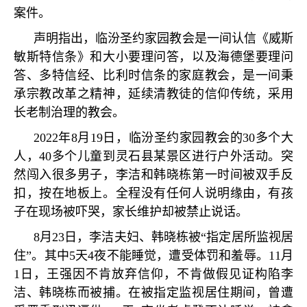
案件。
声明指出，临汾圣约家园教会是一间认信《威斯
敏斯特信条》和大小要理问答，以及海德堡要理问
答、多特信经、比利时信条的家庭教会，是一间秉
承宗教改革之精神，延续清教徒的信仰传统，采用
长老制治理的教会。
2022
年
8
月
19
日，临汾圣约家园教会的
30
多个大
人，
40
多个儿童到灵石县某景区进行户外活动。突
然闯入很多男子，李洁和韩晓栋第一时间被双手反
扣，按在地板上。全程没有任何人说明缘由，有孩
子在现场被吓哭，家长维护却被禁止说话。
8
月
23
日，李洁夫妇、韩晓栋被
“
指定居所监视居
住
”
。其中
5
天
4
夜不能睡觉，遭受体罚和羞辱。
11
月
1
日，王强因不肯放弃信仰，不肯做假见证构陷李
洁、韩晓栋而被捕。在被指定监视居住期间，曾遭