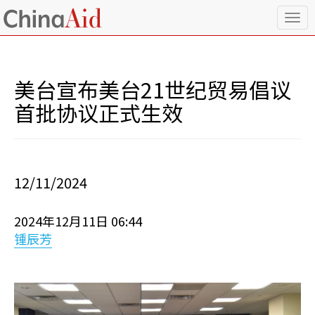
T
o
g
g
l
美台宣布美台21世纪贸易倡议
e
n
首批协议正式生效
a
v
i
g
a
12/11/2024
t
i
o
2024年12月11日 06:44
n
锺辰芳