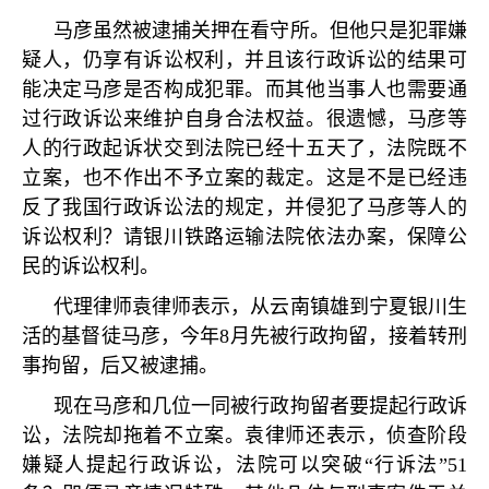
马彦虽然被逮捕关押在看守所。但他只是犯罪嫌
疑人，仍享有诉讼权利，并且该行政诉讼的结果可
能决定马彦是否构成犯罪。而其他当事人也需要通
过行政诉讼来维护自身合法权益。很遗憾，马彦等
人的行政起诉状交到法院已经十五天了，法院既不
立案，也不作出不予立案的裁定。这是不是已经违
反了我国行政诉讼法的规定，并侵犯了马彦等人的
诉讼权利？请银川铁路运输法院依法办案，保障公
民的诉讼权利。
代理律师袁律师表示，从云南镇雄到宁夏银川生
活的基督徒马彦，今年
8
月先被行政拘留，接着转刑
事拘留，后又被逮捕。
现在马彦和几位一同被行政拘留者要提起行政诉
讼，法院却拖着不立案。袁律师还表示，侦查阶段
嫌疑人提起行政诉讼，法院可以突破
“
行诉法
”51