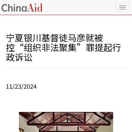
T
o
g
g
l
宁夏银川基督徒马彦就被
e
n
控“组织非法聚集”罪提起行
a
政诉讼
v
i
g
a
t
i
11/23/2024
o
n