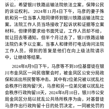
诉讼，希望银川铁路运输法院依法立案，保障公民
的诉讼权利。
2024
年
11
月
4
日下午，马彦的妻子殊
航和另一位当事人陪同律师到银川铁路运输法院立
案。法院工作人员当场接收了起诉状和证据等立案
材料，但律师要求给书面凭证，工作人员却不给，
就让回去等通知。但半个月过去了，银川铁路运输
法院仍未予以立案。当事人和律师打电话询问法院
工作人员，得到的答复是他们在向上级法院请示
中，让继续等结果。
2024
年
8
月
9
日下午，马彦等不到
10
位基督徒在银
川市金凤区一间民宿聚会时，被金凤区公安分局政
保和派出所民警等冲击。其中有
2
位弟兄被以扰乱社
会秩序行政拘留
7
天，马彦和另一位弟兄被以扰乱社
会秩序行政拘留
10
天，
2024
年
8
月
10
日，银川市公安
局金凤区分局以扰乱公共场所秩序为由，对基督徒
马彦作出行政拘留十日的处罚决定，一同被处罚的