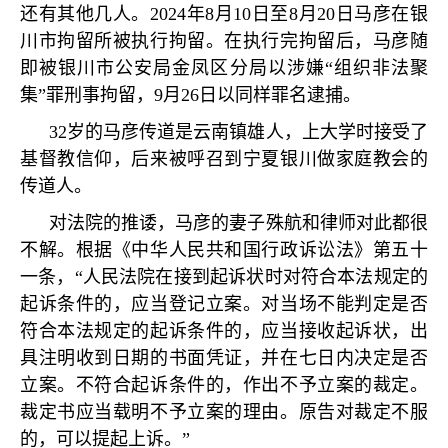
还有其他几人。
2024
年
8
月
10
日至
8
月
20
日马彦在银
川市拘留所被执行拘留。在执行完拘留后，马彦随
即被银川市公安局金凤区分局以涉嫌
“
组织非法聚
集
”
罪刑事拘留，
9
月
26
日以同样罪名逮捕。
32
岁的马彦传道是云南镇雄人，上大学时接受了
基督教信仰，后来被呼召到宁夏银川做家庭教会的
传道人。
对法院的推诿，马彦的妻子殊航和律师对此都很
不解。根据《中华人民共和国行政诉讼法》第五十
一条，
“
人民法院在接到起诉状时对符合本法规定的
起诉条件的，应当登记立案。对当场不能判定是否
符合本法规定的起诉条件的，应当接收起诉状，出
具注明收到日期的书面凭证，并在七日内决定是否
立案。不符合起诉条件的，作出不予立案的裁定。
裁定书应当载明不予立案的理由。原告对裁定不服
的，可以提起上诉。
”